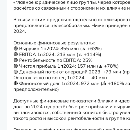
«главное юридическое лицо группы, через которое
расчётов со связанными сторонами и их влияние 
В связи с этим предельно тщательно анализироват
представляется целесообразным. Ниже приведён м
2024.
Основные финансовые результаты:

🟢 Выручка 1п2024: 855 млн (🔼 +63%)

🟢 EBITDA 1п2024: 213 млн (🔼 +114%)

🟢 Рентабельность по EBITDA: 25%

🟢 Чистая прибыль 1п2024: 157 млн (🔼 +78%)

🟡 Денежный поток от операций 2023: +79 млн (про
Остаток кэша на конец 1п2024 — 40 млн

🔴 Финансовый долг 1п2024: 972 млн (🔺 +180% за 
предположительно)
Доступные финансовые показатели близки к идеал
долг за 2024 год растёт быстрее прибыли и выруч
выплачиваются, собственный капитал быстро увел
такого роста и высокой рентабельности в группе 
Основные коэффициенты финансовой устойчивости