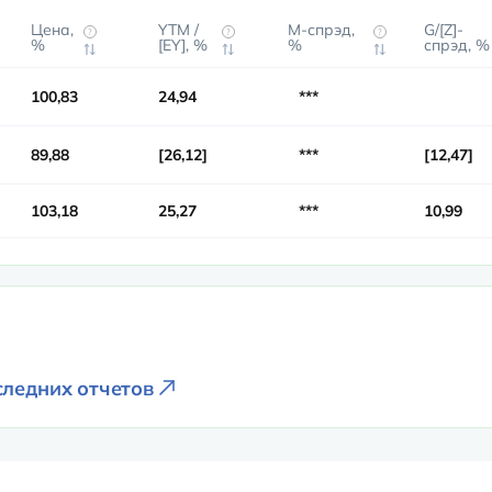
Цена,
YTM /
М-спрэд,
G/[Z]-
?
?
?
%
[EY], %
%
спрэд, %
100,83
24,94
***
89,88
26,12
***
12,47
103,18
25,27
***
10,99
следних отчетов