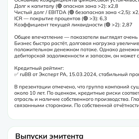
Долг к капиталу (🔴 опасная зона >2): х2,8

Чистый долг / EBITDA (🟢 безопасная зона <2,5): х2,
ICR — покрытие процентов (🟢 >3): 6,3

Коэффициент текущей ликвидности (🟢 >2): 2,87
Общее впечатление — показатели выглядят очень 
Бизнес быстро растёт, долговая нагрузка увеличив
положительном денежном потоке. Однако денежного
дебиторской задолженности и запасам, он может 
Кредитный рейтинг:

✅ ruBB от Эксперт РА, 15.03.2024, стабильный про
В презентации отмечено, что группа компаний сущ
около 10 лет. По оценкам, кредитные риски соотве
отрасль и наличие собственного производства. Гл
связанными сторонами. По собственной отчётност
Выпуски эмитента