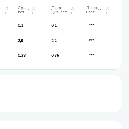
Срок,
Дюра­
Ликвид­
?
?
?
?
лет
ция, лет
ность
0,1
0,1
***
2,9
2,2
***
0,38
0,36
***