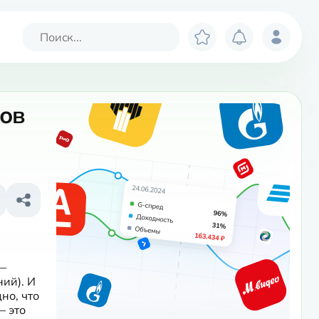
тов
— 
й). И 
о, что 
 это 