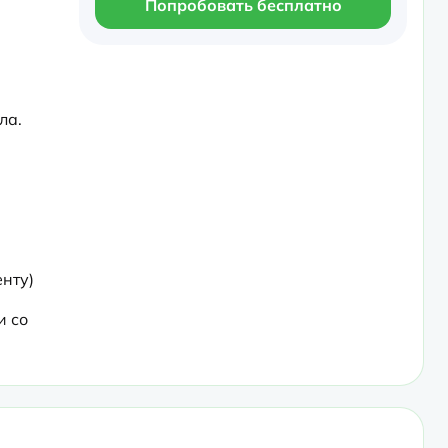
Попробовать бесплатно
а. 
нту) 
 со 