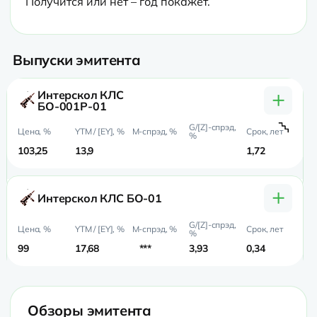
Получится или нет – год покажет.
Выпуски эмитента
+
Интерскол КЛС
БО-001Р-01
103,25
13,9
1,72
0,
+
Интерскол КЛС БО-01
99
17,68
***
3,93
0,34
0,
Обзоры эмитента