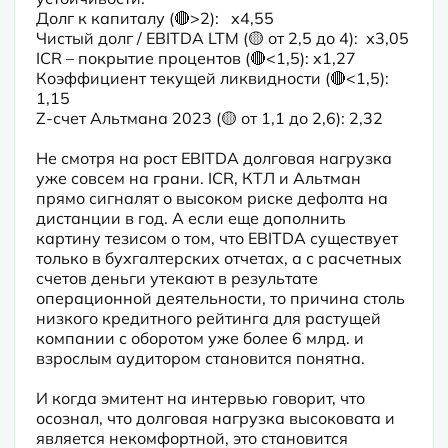
Долг к капиталу (🔴>2):   х4,55

Чистый долг / EBITDA LTM (🟡 от 2,5 до 4):  х3,05

ICR – покрытие процентов (🔴<1,5): х1,27

Коэффициент текущей ликвидности (🔴<1,5): 
1,15

Z-счет Альтмана 2023 (🟡 от 1,1 до 2,6): 2,32
Не смотря на рост EBITDA долговая нагрузка 
уже совсем на грани. ICR, КТЛ и Альтман 
прямо сигналят о высоком риске дефолта на 
дистанции в год. А если еще дополнить 
картину тезисом о том, что EBITDA существует 
только в бухгалтерских отчетах, а с расчетных 
счетов деньги утекают в результате 
операционной деятельности, то причина столь 
низкого кредитного рейтинга для растущей 
компании с оборотом уже более 6 млрд. и 
взрослым аудитором становится понятна.
И когда эмитент на интервью говорит, что 
осознал, что долговая нагрузка высоковата и 
является некомфортной, это становится 