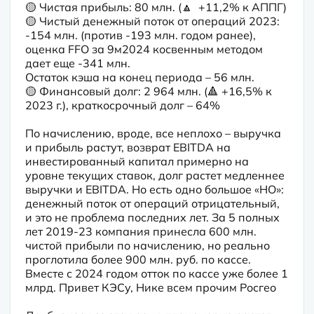
🟡 Чистая прибыль: 80 млн. (🔼  +11,2% к АППГ)

🟡 Чистый денежный поток от операций 2023: 
-154 млн. (против -193 млн. годом ранее), 
оценка FFO за 9м2024 косвенным методом 
дает еще -341 млн.

Остаток кэша на конец периода – 56 млн.

🟡 Финансовый долг: 2 964 млн. (🔺 +16,5% к 
2023 г.), краткосрочный долг – 64%
По начислению, вроде, все неплохо – выручка 
и прибыль растут, возврат EBITDA на 
инвестированный капитал примерно на 
уровне текущих ставок, долг растет медленнее 
выручки и EBITDA. Но есть одно большое «НО»: 
денежный поток от операций отрицательный, 
и это не проблема последних лет. За 5 полных 
лет 2019-23 компания принесла 600 млн. 
чистой прибыли по начислению, но реально 
проглотила более 900 млн. руб. по кассе. 
Вместе с 2024 годом отток по кассе уже более 1 
млрд. Привет КЭСу, Нике всем прочим Росгео