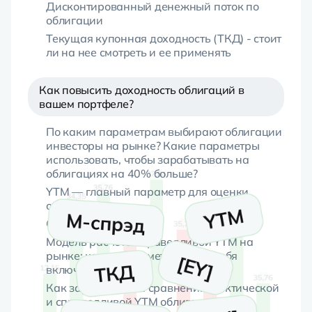
Дисконтированный денежный поток по
облигации
Текущая купонная доходность (ТКД) - стоит
ли на нее смотреть и ее применять
Как повысить доходность облигаций в
вашем портфеле?
По каким параметрам выбирают облигации
инвесторы на рынке? Какие параметры
использовать, чтобы зарабатывать на
облигациях на 40% больше?
YTM — главный параметр для оценки
облигации
От чего зависит YTM
Модель расчета справедливой YTM на
рынке: какие параметры она в себя
включает
Как заработать на сравнении фактической
и справедливой YTM облигации?