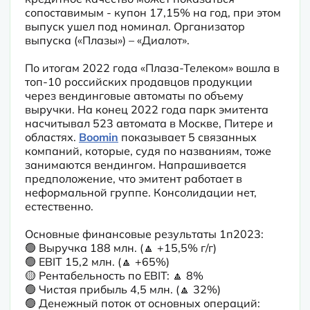
сопоставимым - купон 17,15% на год, при этом 
выпуск ушел под номинал. Организатор 
выпуска («Плазы») – «Диалот».
По итогам 2022 года «Плаза-Телеком» вошла в 
топ-10 российских продавцов продукции 
через вендинговые автоматы по объему 
выручки. На конец 2022 года парк эмитента 
насчитывал 523 автомата в Москве, Питере и 
областях. 
Boomin
 показывает 5 связанных 
компаний, которые, судя по названиям, тоже 
занимаются вендингом. Напрашивается 
предположение, что эмитент работает в 
неформальной группе. Консолидации нет, 
естественно.
Основные финансовые результаты 1п2023:

🟢 Выручка 188 млн. (🔼 +15,5% г/г)

🟢 EBIT 15,2 млн. (🔼 +65%)

🟡 Рентабельность по EBIT: 🔼 8%

🟢 Чистая прибыль 4,5 млн. (🔼 32%)

🟢 Денежный поток от основных операций: 