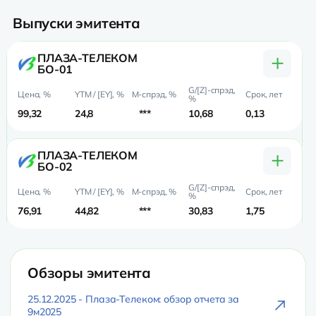
Выпуски эмитента
+
ПЛАЗА-ТЕЛЕКОМ
БО-01
99,32
24,8
***
10,68
0,13
0,
+
ПЛАЗА-ТЕЛЕКОМ
БО-02
76,91
44,82
***
30,83
1,75
1,4
Обзоры эмитента
25.12.2025 - Плаза-Телеком: обзор отчета за
9м2025