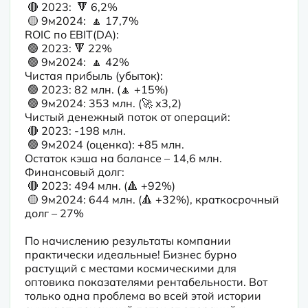
 🔴 2023:  🔻 6,2%

 🟡 9м2024:  🔼 17,7%

ROIC по EBIT(DA):

 🟢 2023: 🔻 22% 

 🟢 9м2024:  🔼 42%

Чистая прибыль (убыток): 

 🟢 2023: 82 млн. (🔼 +15%)

 🟢 9м2024: 353 млн. (🚀 х3,2)

Чистый денежный поток от операций:

 🔴 2023: -198 млн.

 🟢 9м2024 (оценка): +85 млн.

Остаток кэша на балансе – 14,6 млн.

Финансовый долг: 

 🔴 2023: 494 млн. (🔺 +92%)

 🟡 9м2024: 644 млн. (🔺 +32%), краткосрочный 
долг – 27%
По начислению результаты компании 
практически идеальные! Бизнес бурно 
растущий с местами космическими для 
оптовика показателями рентабельности. Вот 
только одна проблема во всей этой истории 