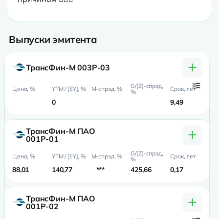
Выпуски эмитента
+
ТрансФин-М 003P-03
0
9,49
+
ТрансФин-М ПАО
001P-01
88,01
140,77
***
425,66
0,17
0,
+
ТрансФин-М ПАО
001P-02