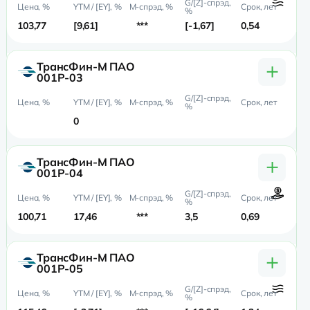
103,77
9,61
***
-1,67
0,54
0,5
+
ТрансФин-М ПАО
001P-03
0
+
ТрансФин-М ПАО
001P-04
100,71
17,46
***
3,5
0,69
0,
+
ТрансФин-М ПАО
001P-05