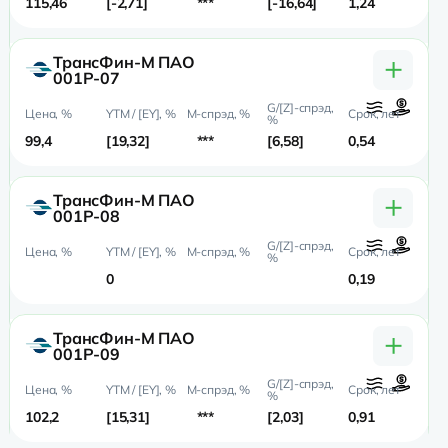
115,46
-2,71
***
-16,64
1,24
1,
+
ТрансФин-М ПАО
001P-07
99,4
19,32
***
6,58
0,54
0,
+
ТрансФин-М ПАО
001P-08
0
0,19
+
ТрансФин-М ПАО
001P-09
102,2
15,31
***
2,03
0,91
0,