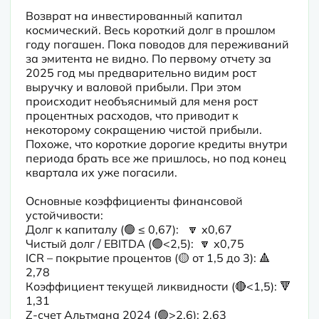
Возврат на инвестированный капитал 
космический. Весь короткий долг в прошлом 
году погашен. Пока поводов для переживаний 
за эмитента не видно. По первому отчету за 
2025 год мы предварительно видим рост 
выручку и валовой прибыли. При этом 
происходит необъяснимый для меня рост 
процентных расходов, что приводит к 
некоторому сокращению чистой прибыли. 
Похоже, что короткие дорогие кредиты внутри 
периода брать все же пришлось, но под конец 
квартала их уже погасили.
Основные коэффициенты финансовой 
устойчивости:

Долг к капиталу (🟢 ≤ 0,67):   🔽 х0,67

Чистый долг / EBITDA (🟢<2,5):  🔽 х0,75

ICR – покрытие процентов (🟡 от 1,5 до 3): 🔺 
2,78

Коэффициент текущей ликвидности (🔴<1,5): 🔻 
1,31

Z-счет Альтмана 2024 (🟢>2,6): 2,63