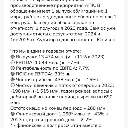
производственные предприятия АПК. В 
обращении имеет 1 выпуск облигаций на 1 
млрд. руб. со среднедневным оборотом около 1 
млн. руб. Последний обзор сделан по 
отчетности 1 полугодия 2023 года. Сейчас уже 
доступны отчеты с результатами 2024 и 
1кв2025 гг. Аудитор годового отчета – Юникон.
Что мы видим в годовом отчете:

🟢 Выручка: 13 474 млн. (🔼  +11% к 2023) 

🟡 EBITDA: 1 044 млн. (🔼  +7%)

🟡 Рентабельность по EBITDA: 7,7% 

🟢 ROIC по EBITDA:  39% 🔥

🟢 Чистая прибыль: 438 млн. (🔼  +16%)

🟡 Чистый денежный поток от операций 2023: 
-198 млн. (-1 515 млн. годом ранее); запасы с 
дебиторкой за тот же период выросли на 690 
млн.

Остаток кэша на конец периода – 288 млн.

🟢 Финансовый долг: 1 068* млн.( 🔽 -43% к 
2023 г.), краткосрочный долг – 🔽 2%

* - финансовый долг рассчитан вместе с 