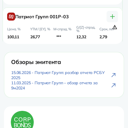
+
Патриот Групп 001Р-03
100,11
26,77
***
12,32
2,79
2,
Обзоры эмитента
15.06.2026 - Патриот Групп: разбор отчета РСБУ
2025
11.03.2025 - Патриот Групп – обзор отчета за
9м2024