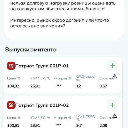
нельзя долговую нагрузку розницы оценивать 
по совокупным обязательствам в балансе!
Интересно, рынок скоро догонит, или что-то 
осталось вне внимания?
Выпуски эмитента
+
Патриот Групп 001Р-01
104,82
25,91
***
12
0,57
0,
+
Патриот Групп 001Р-02
100,61
23,91
***
9,7
2,09
1,