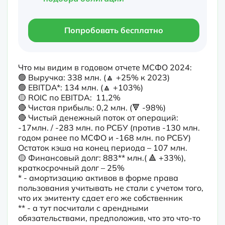
Попробовать бесплатно
Что мы видим в годовом отчете МСФО 2024:

🟢 Выручка: 338 млн. (🔼 +25% к 2023) 

🟢 EBITDA*: 134 млн. (🔼 +103%)

🟡 ROIC по EBITDA:  11,2%

🔴 Чистая прибыль: 0,2 млн. (🔻 -98%)

🔴 Чистый денежный поток от операций: 
-17млн. / -283 млн. по РСБУ (против -130 млн. 
годом ранее по МСФО и -168 млн. по РСБУ)

Остаток кэша на конец периода – 107 млн.

🟡 Финансовый долг: 883** млн.( 🔺 +33%), 
краткосрочный долг – 25%

* - амортизацию активов в форме права 
пользования учитывать не стали с учетом того, 
что их эмитенту сдает его же собственник

** - а тут посчитали с арендными 
обязательствами, предположив, что это что-то 