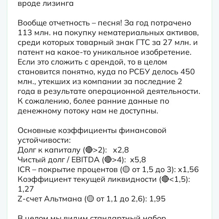
вроде лизинга

Вообще отчетность – песня! За год потрачено 
113 млн. на покупку нематериальных активов, 
среди которых товарный знак ГТС за 27 млн. и 
патент на какое-то уникальное изобретение. 
Если это сложить с арендой, то в целом 
становится понятно, куда по РСБУ делось 450 
млн., утекших из компании за последние 2 
года в результате операционной деятельности. 
К сожалению, более ранние данные по 
денежному потоку нам не доступны.
Основные коэффициенты финансовой 
устойчивости:

Долг к капиталу (🔴>2):   х2,8

Чистый долг / EBITDA (🔴>4):  х5,8

ICR – покрытие процентов (🟡 от 1,5 до 3): х1,56

Коэффициент текущей ликвидности (🔴<1,5): 
1,27

Z-счет Альтмана (🟡 от 1,1 до 2,6): 1,95
В целом мы видим стандартный набор 