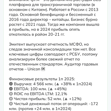
платформа для трансграничной торговли (в 
основном с Китаем). Работает в России с 2013 
года. Основной бенефициар и бессменный с 
2016 года директор – китайцы. Бизнес бурно 
растет с 2021 года. Тогда же компания вышла 
в прибыль, но в 2024 прибыль опять 
откатилась в район 20-21 гг.
Эмитент выпускает отчетность МСФО, но 
следов значимой консолидации там нет. Все 
ключевые цифры совпадают с РСБУ, поэтому 
анализируем более свежий отчет по 
отечественным стандартам. Аудитор годовых 
отчетов – Unicon 🆗
Финансовые результаты 1п 2025:

🟢 Выручка: 4 566 млн. (🔼 +38% к 1п2024) 

🟢 EBITDA: 100 млн. (🔼 +45%)

🟡 ROIC по EBITDA LTM: 12,1%

🟡 Чистая прибыль: 52 млн. (🔼 +12%)

🟡 Чистый денежный поток от операций: -172 
млн. (против +24 млн. в 1п2024)
