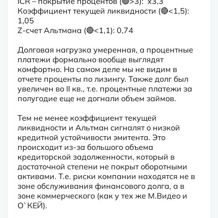
ICR – покрытие процентов (🟢>3):  х3,3

Коэффициент текущей ликвидности (🔴<1,5): 
1,05

Z-счет Альтмана (🔴<1,1): 0,74
Долговая нагрузка умеренная, а процентные 
платежи формально вообще выглядят 
комфортно. На самом деле мы не видим в 
отчете проценты по лизингу. Также долг был 
увеличен во II кв., т.е. процентные платежи за 
полугодие еще не догнали объем займов.
Тем не менее коэффициент текущей 
ликвидности и Альтман сигналят о низкой 
кредитной устойчивости эмитента. Это 
происходит из-за большого объема 
кредиторской задолженности, который в 
достаточной степени не покрыт оборотными 
активами. Т.е. риски компании находятся не в 
зоне обслуживания финансового долга, а в 
зоне коммерческого (как у тех же М.Видео и 
О`КЕЙ).