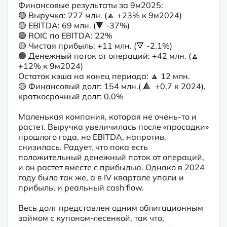
Финансовые результаты за 9м2025:

🟢 Выручка: 227 млн. (🔼 +23% к 9м2024) 

🟡 EBITDA: 69 млн. (🔻 -37%)

🟢 ROIC по EBITDA: 22% 

🟡 Чистая прибыль: +11 млн. (🔻 -2,1%)

🟢 Денежный поток от операций: +42 млн. (🔼 
+12% к 9м2024)

Остаток кэша на конец периода: 🔼 12 млн.

🟡 Финансовый долг: 154 млн.( 🔺  +0,7 к 2024), 
краткосрочный долг: 0,0%

Маленькая компания, которая не очень-то и 
растет. Выручка увеличилась после «просадки» 
прошлого года, но EBITDA, напротив, 
снизилась. Радует, что пока есть 
положительный денежный поток от операций, 
и он растет вместе с прибылью. Однако в 2024 
году было так же, а в IV квартале упали и 
прибыль, и реальный cash flow.
Весь долг представлен одним облигационным 
займом с купоном-лесенкой, так что, 