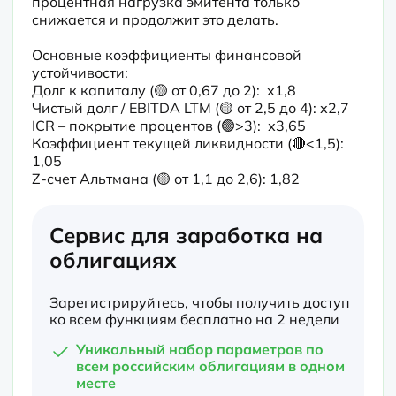
процентная нагрузка эмитента только 
снижается и продолжит это делать.
Основные коэффициенты финансовой 
устойчивости:

Долг к капиталу (🟡 от 0,67 до 2):  х1,8

Чистый долг / EBITDA LTM (🟡 от 2,5 до 4): х2,7

ICR – покрытие процентов (🟢>3):  х3,65

Коэффициент текущей ликвидности (🔴<1,5): 
1,05

Z-счет Альтмана (🟡 от 1,1 до 2,6): 1,82
Сервис для заработка на
облигациях
Зарегистрируйтесь, чтобы получить доступ
ко всем функциям бесплатно на 2 недели
Уникальный набор параметров по
всем российским облигациям в одном
месте