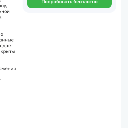
Попробовать бесплатно
оу, 
ьной 
 
о 
анные 
едает 
акрыты 
ожения 
 