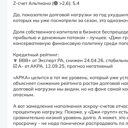
Z-счет Альтмана (🟢 >2,6): 5,4

Да, показатели долговой нагрузки за год ухудшилис
которых мы уже посмотрели за сезон, это однозна
Доля собственного капитала в бизнесе беспрецед
прибылью и денежным потоком – лучшее. «Джи-гру
консервативную финансовую политику среди попа
Кредитный рейтинг:

🔽 BBB+ от Эксперт РА, снижен 24.04.26, стабильны
☑️ A- от АКРА, 12.09.25, прогноз негативный

«АРКА» целится в тот же уровень, который уже уст
объясняет снижение рейтинга ростом долговой наг
долговой нагрузки мы видим, но на фоне самой ко
опасным.

А вот замедление наполнения эскроу-счетов отчаст
процентную нагрузку. Похоже, у «Джи-групп» ест
сравнительно низкий уровень долга. А может, это 
просрочку – не надо панически распродавать по 