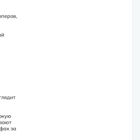
перов, 
й 
лядит 
окую 
вают 
фах за 