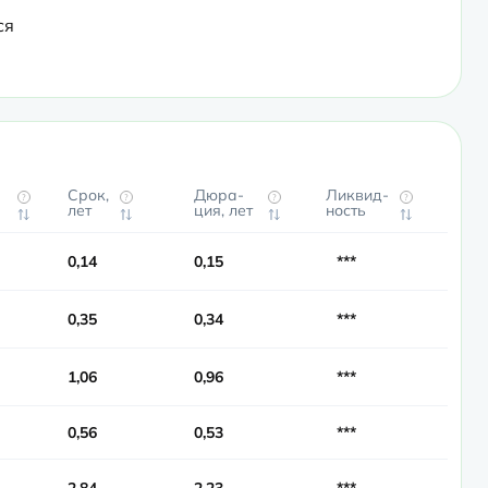
я 
Срок,
Дюра­
Ликвид­
?
?
?
?
лет
ция, лет
ность
0,14
0,15
***
0,35
0,34
***
1,06
0,96
***
0,56
0,53
***