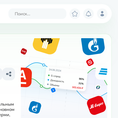
альным 
новном 
рми, 