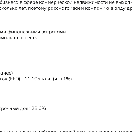
 бизнеса в сфере коммерческой недвижимости не выходи
колько лет, поэтому рассматриваем компанию в ряду др
ыми финансовыми затратами. 

альна, но есть.

анее)

ов (FFO):+11 105 млн. (🔼 +1%)

срочный долг:28,6%

рок, что является небывальщиной для девелоперов в наше