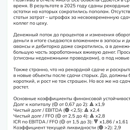
время. В результате в 2025 году сданы рекордные 2
остатки на которых сократились пополам. Отсутств
статьи затрат – штрафах за несвоевременную сдач
коллег по цеху.

Денежный поток до процентов и изменения оборотн
деньги в итоге съедаются вложением в запасы и д
авансы и дебиторка даже сократились, а в денежн
большую часть заработанных вживую денег. Проси
(списаны неденежными проводками), а под новые 
Также странно, что на рекордной сдаче и раскрыти
в новые объекты после сдачи старых. Да, должны 
короткий, и рост не так страшен. Но все же на сда
растет. 
Основные коэффициенты финансовой устойчивости
Долг к капиталу (🟡 от 0,67 до 2): 🔺 х1,9

Чистый долг / EBITDA (🟢 <2,5): 🔺 х2,4

Чистый долг / FFO (🟡 от 2,5 до 4): 🔺 х2,8

ICR по EBITDA / FFO (🟡 от 1,5 до 3): 🔻 х1,86 / х1,61

Коэффициент текущей ликвидности (🟢 >2): 2,9
