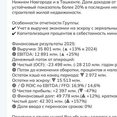
Нижнем Новгороде и в Ташкенте. Доля доходов от
устойчивый показатель более 20% в последние нес
строителей жилой недвижимости.

Особенности отчетности Группы:

✔️ Учет в выручке экономии на эскроу с зеркальн
✔️ Капитализация процентов в себестоимость миним
Финансовые результаты 2025:

🟢 Выручка: 35 801 млн. (🔼 +13% к 2024)

🟢 EBITDA: 12 891 млн. (🔼 +25%)

Денежный поток от операций:

🔴 Чистый (OCF): -23 498 млн. (-28 210 млн. годом р
🟢 Поток до изменения оборотки, процентов и налог
Остаток кэша на конец периода: 🔻 2 972 млн.

Остатки на эскроу: 🔻 15 513 млн.

🟢  / 🟡 ROIC по EBITDA / FFO: 16,9% / 14,6%

🟡 Чистая прибыль: +2 397 млн. (🔻 -47%)

🟡 Финансовый долг: 49 778 млн.(🔺 +12%), кратко
Чистый долг: 42 301 млн. (🔺 +157%)

🟢 Доля ввода с переносом сроков: 0%!

Позитива в отчете много! Все объекты сдаются в с