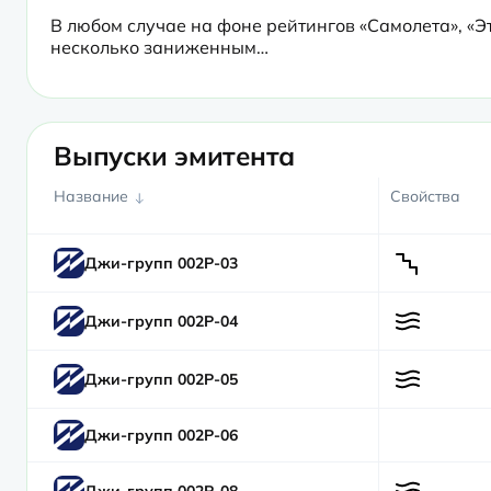
В любом случае на фоне рейтингов «Самолета», «Э
несколько заниженным…
Выпуски эмитента
Название
Свойства
Джи-групп 002P-03
Джи-групп 002P-04
Джи-групп 002P-05
Джи-групп 002P-06