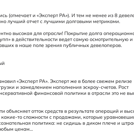
ь (отмечает и «Эксперт РА»). И тем не менее из 8 девело
чно лучший отчет с лучшими долговыми метриками.

ентно высокая для отрасли! Покрытие долга операционно
пп» в действительности ведет самую осмотрительную и 
вших в наше поле зрения публичных девелоперов.

й

ановил «Эксперт РА». Эксперт же в более свежем релизе 
рузки и замедлением наполнения эскроу-счетов. Рост 
нсервативной финансовой политики в отрасли это не выг
и объясняет отток средств в результате операций и выс
ь какие-то сложности с продажами, которые уравновеши
сознательная политика: не сидишь в диком плече и штра
любым ценам…
