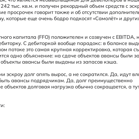
42 тыс. кв.м. и получен рекордный объем средств с эскр
ие просрочек говорит также и об отсутствии дополнител
у, которые еще очень бодро подкосят «Самолёт» и других
ого капитала (FFO) положителен и созвучен с EBITDA, н
ебиторку. С дебиторкой вообще парадокс: в балансе выд
ом потоке это самая крупная корректировка, которая съ
тся одно объяснение: на сдаче объектов авансы были з
объекты авансы были выданы из запасов кэша. 

и эскроу долг опять вырос, а не сократился. Да, идут вл
быть авансы подрядчикам. Да, долг преимущественно 
че объектов долговая нагрузка обычно сокращается, а тут
:
