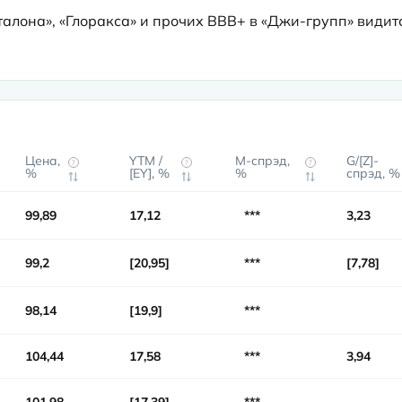
талона», «Глоракса» и прочих BBB+ в «Джи-групп» видитс
Цена,
YTM /
М-спрэд,
G/[Z]-
?
?
?
%
[EY], %
%
спрэд, %
99,89
17,12
***
3,23
99,2
20,95
***
7,78
98,14
19,9
***
104,44
17,58
***
3,94