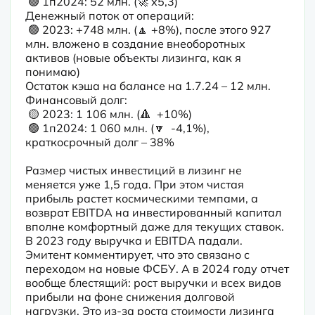
 🟢 1п2024: 52 млн. (🚀 х5,3)

Денежный поток от операций:

 🟢 2023: +748 млн. (🔼 +8%), после этого 927 
млн. вложено в создание внеоборотных 
активов (новые объекты лизинга, как я 
понимаю) 

Остаток кэша на балансе на 1.7.24 – 12 млн.

Финансовый долг: 

 🟡 2023: 1 106 млн. (🔺  +10%)

 🟢 1п2024: 1 060 млн. (🔽  -4,1%), 
краткосрочный долг – 38%
Размер чистых инвестиций в лизинг не 
меняется уже 1,5 года. При этом чистая 
прибыль растет космическими темпами, а 
возврат EBITDA на инвестированный капитал 
вполне комфортный даже для текущих ставок. 
В 2023 году выручка и EBITDA падали. 
Эмитент комментирует, что это связано с 
переходом на новые ФСБУ. А в 2024 году отчет 
вообще блестящий: рост выручки и всех видов 
прибыли на фоне снижения долговой 
нагрузки. Это из-за роста стоимости лизинга 