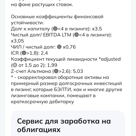
на фоне растущих ставок.
Основные коэффициенты финансовой 
устойчивости:

Долг к капиталу (🟢<4 в лизинге): х3,5

Чистый долг/ EBITDA LTM (🟢<4 в лизинге): 
х3,05

ЧИЛ / чистый долг: 🔴 х0,76

ICR (🟢>1,8): 2,4

Коэффициент текущей ликвидности *adjusted 
(🟡 от 1,5 до 2): 1,99

Z-счет Альтмана (🟢>2,6): 5,03

* - скорректировал оборотные активы на 
примерный размер долгосрочных инвестиций 
в лизинг, которые БЭЛТИ, как и многие другие 
лизинговые компании, помещают в 
краткосрочную дебиторку
Сервис для заработка на
облигациях