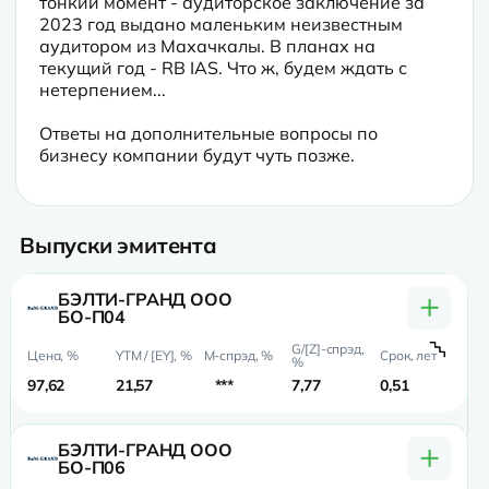
тонкий момент - аудиторское заключение за 
2023 год выдано маленьким неизвестным 
аудитором из Махачкалы. В планах на 
текущий год - RB IAS. Что ж, будем ждать с 
нетерпением...
Ответы на дополнительные вопросы по 
бизнесу компании будут чуть позже.
Выпуски эмитента
+
БЭЛТИ-ГРАНД ООО
БО-П04
97,62
21,57
***
7,77
0,51
0,
+
БЭЛТИ-ГРАНД ООО
БО-П06