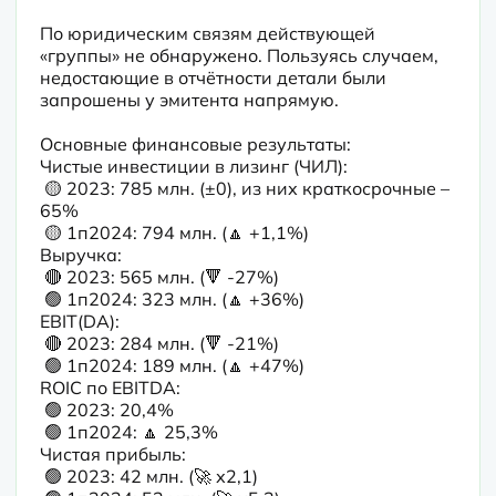
По юридическим связям действующей 
«группы» не обнаружено. Пользуясь случаем, 
недостающие в отчётности детали были 
запрошены у эмитента напрямую.

Основные финансовые результаты:

Чистые инвестиции в лизинг (ЧИЛ):

 🟡 2023: 785 млн. (±0), из них краткосрочные – 
65%

 🟡 1п2024: 794 млн. (🔼 +1,1%)

Выручка:

 🔴 2023: 565 млн. (🔻 -27%) 

 🟢 1п2024: 323 млн. (🔼 +36%)

EBIT(DA): 

 🔴 2023: 284 млн. (🔻 -21%)

 🟢 1п2024: 189 млн. (🔼 +47%)

ROIC по EBITDA:

 🟢 2023: 20,4%

 🟢 1п2024: 🔼 25,3%

Чистая прибыль: 

 🟢 2023: 42 млн. (🚀 х2,1)
