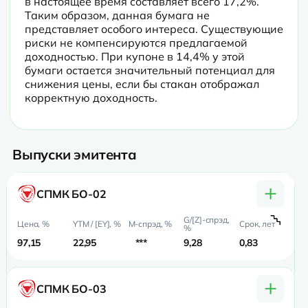
в настоящее время составляет всего 17,2%. 
Таким образом, данная бумага не 
представляет особого интереса. Существующие 
риски не компенсируются предлагаемой 
доходностью. При купоне в 14,4% у этой 
бумаги остается значительный потенциал для 
снижения цены, если бы стакан отображал 
корректную доходность.
Выпуски эмитента
+
СПМК БО-02
97,15
22,95
***
9,28
0,83
0,
+
СПМК БО-03