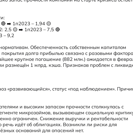
:

🔴 ➡️ 1п2023 – 1,94 🟡

 2,5 🟡 ➡️ 1п2023 – 7,5 🔴

3 – 9,2
 нормативам. Обеспеченность собственным капиталом 
е покрытия долга прибылью связано с разовыми фактора
йшее крупное погашение (882 млн.) ожидается в феврал
ии размещён 1 млрд. кэша. Признаков проблем с ликвидн
огноз «развивающийся», статус «под наблюдением». Причи
телями и высоким запасом прочности столкнулась с 
сегменте микрозаймов, вызывающем социальную критику,
менно ограничен. Снижение выручки и рентабельности 
 речь идёт об облигациях. Возникли ли риски для 
ьёзных оснований для опасений нет.