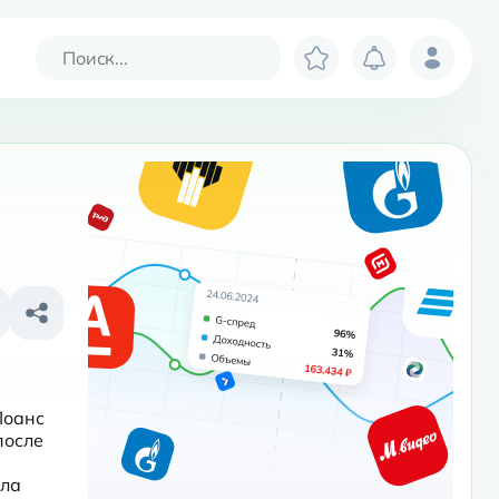
оанс 
осле 
ла 