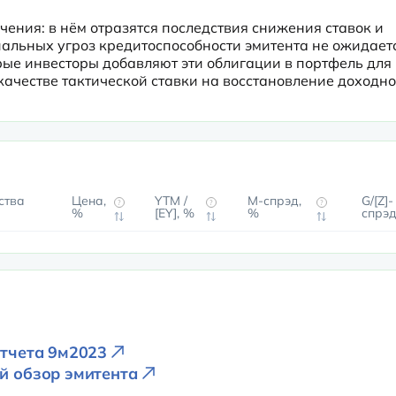
чения: в нём отразятся последствия снижения ставок и 
льных угроз кредитоспособности эмитента не ожидаетс
рые инвесторы добавляют эти облигации в портфель для 
ачестве тактической ставки на восстановление доходно
ства
Цена,
YTM /
М-спрэд,
G/[Z]-
?
?
?
%
[EY], %
%
спрэд
отчета 9м2023
ой обзор эмитента