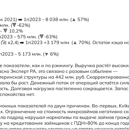
к 2021) ➡️ 1п2023 – 8 038 млн. (🔼 57%)

млн. (🔻-62%)

 🔻 10,2%

п2023 – 575 млн. (🔻-63%)

🚀 х2,4) ➡️ 1п2023 +3 179 млн. (🔼 70%). Остаток кэша на
п2023 – 5 173 млн. (🔽 6%)
 показатели, как и по рэнкингу. Выручка растёт высоки
асно Эксперт РА, это связано с разовым событием — 
еринской структуры на 442 млн. руб. Скорректированна
ала бы рост. Денежный поток от операций остаётся силь
сть. Долговая нагрузка постепенно сокращается. Запас 
спокойства нет.
онных показателей по двум причинам. Во-первых, Kviku
. Ограничение на стоимость микрозаймов негативно ск
тала подряд нарушал нормативы по выдаче займов гражд
ту на кредитование заёмщиков с ПДН>80% до конца года.
ко запас прочности компании на старте кризиса остаётс