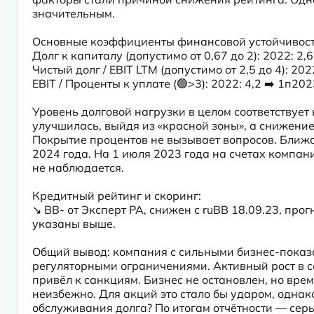
значительным.
Основные коэффициенты финансовой устойчивости
Долг к капиталу (допустимо от 0,67 до 2): 2022: 2,6 
Чистый долг / EBIT LTM (допустимо от 2,5 до 4): 2022:
EBIT / Проценты к уплате (🟢>3): 2022: 4,2 ➡️ 1п202
Уровень долговой нагрузки в целом соответствует
улучшилась, выйдя из «красной зоны», а снижени
Покрытие процентов не вызывает вопросов. Ближа
2024 года. На 1 июля 2023 года на счетах компан
не наблюдается.
Кредитный рейтинг и скоринг:

↘️ ВB- от Эксперт РА, снижен с ruBB 18.09.23, пр
указаны выше.
Общий вывод: компания с сильными бизнес-показа
регуляторными ограничениями. Активный рост в 
привёл к санкциям. Бизнес не остановлен, но вре
неизбежно. Для акций это стало бы ударом, однако
обслуживания долга? По итогам отчётности — сер