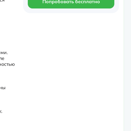
Попробовать бесплатно
ми. 
е 
остью 
ны 
 