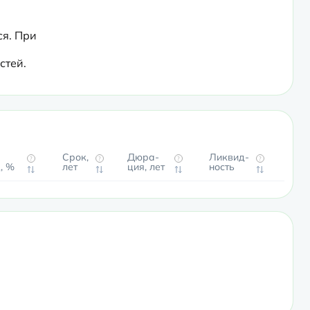
я. При 
стей.
Срок,
Дюра­
Ликвид­
?
?
?
?
, %
лет
ция, лет
ность