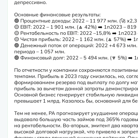
депрессивно.
Основные финансовые результаты:

🟢 Процентные доходы: 2022 – 11 977 млн. (🚀 х2,3 
🟡 EBIT: 2022 – 1 901 млн. (🔼 42%) ➡️ 1п2023 – 819 
🟡 Рентабельность по EBIT: 2022 –15,8% ➡️ 1п2023 –
🟡 Чистая прибыль: 2022 – 1 162 млн. (🔼 57%) ➡️ 1
🟢 Денежный поток от операций: 2022 +4 673 млн. (
периода – 1 057 млн.

🟢 Финансовый долг: 2022 – 5 494 млн. (🔽 5%) ➡️ 1
По отчетности у компании сохраняются позитивные
темпами. Прибыль в 2023 году снизилась, но, согл
формированием резерва под выплату по долгу мат
прибыль за вычетом данной затраты демонстриров
Основной бизнес генерирует стабильную ликвидно
превышает 1 млрд. Казалось бы, оснований для бе
Тем не менее, РА прогнозирует ухудшение операци
выдавало большую часть займов под 365% годовых
на рентабельности. Во-вторых, эмитент два квар
высокой долговой нагрузкой, что привело к запре
факторы стали причиной снижения рейтинга. Одна