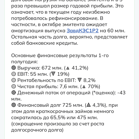
раза превышал размер годовой прибыли. Это 
означает, что в текущем году неизбежно 
потребовалось рефинансирование. В 
частности, в октябре эмитента ожидает 
амортизация выпуска 
ЗавдКЭС1P2
 на 60 млн. 
Остальная часть долга, вероятно, представляет 
собой банковские кредиты.
Основные финансовые результаты 1-го 
полугодия:

🟢 Выручка: 672 млн. (🔼 41,2%)

🟡 EBIT: 55 млн. (🔻 19%)

🟡 Рентабельность по EBIT: 🔻 8,2%

🟡 Чистая прибыль: 7,6 млн. (🔼 70%)

🔴 Денежный поток от операций (*оценка): -43 
млн.

🟢 Финансовый долг 725 млн. (🔺 4,3%), при 
этом доля краткосрочных займов немного 
сократилась до 65,5% или 475 млн. 
(сокращение произошло за счет роста 
долгосрочного долга)