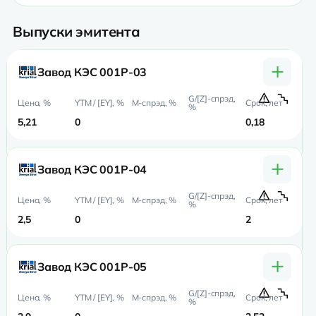
Выпуски эмитента
+
Завод КЭС 001Р-03
5,21
0
0,18
0
+
Завод КЭС 001Р-04
2,5
0
2
0
+
Завод КЭС 001Р-05