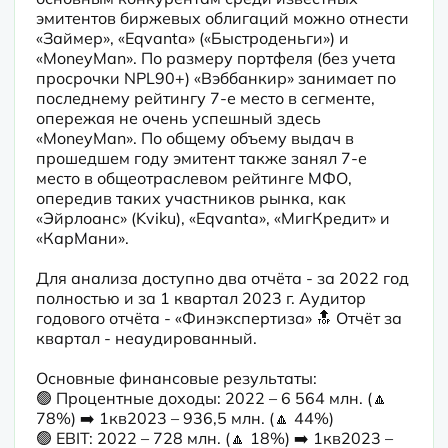
эмитентов биржевых облигаций можно отнести 
«Займер», «Eqvanta» («Быстроденьги») и 
«MoneyMan». По размеру портфеля (без учета 
просрочки NPL90+) «Вэббанкир» занимает по 
последнему рейтингу 7-е место в сегменте, 
опережая не очень успешный здесь 
«MoneyMan». По общему объему выдач в 
прошедшем году эмитент также занял 7-е 
место в общеотраслевом рейтинге МФО, 
опередив таких участников рынка, как 
«Эйрлоанс» (Kviku), «Eqvanta», «МигКредит» и 
«КарМани».
Для анализа доступно два отчёта - за 2022 год 
полностью и за 1 квартал 2023 г. Аудитор 
годового отчёта - «Финэкспертиза» 🔝 Отчёт за 
квартал - неаудированный.
Основные финансовые результаты:

🟢 Процентные доходы: 2022 – 6 564 млн. (🔼 
78%) ➡️ 1кв2023 – 936,5 млн. (🔼 44%)

🟢 EBIT: 2022 – 728 млн. (🔼 18%) ➡️ 1кв2023 – 