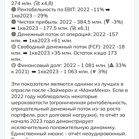
274 млн. (🚀 х4,8)

🟢 Рентабельность по EBIT: 2022 –11% ➡️ 
1кв2023 – 29%

🟢 Чистая прибыль: 2022 – 384,5 млн. (🔻 -3%) 
➡️ 1кв2023 – 177,5 млн. (🚀 х6,1)

🟢 Денежный поток от операций: 2022 -157 
млн. ➡️ 1кв2023 +61 млн.

🟡 Свободный денежный поток (FCF): 2022 -18 
млн. ➡️ 1кв2023 +35 млн. Остаток кэша 173 
млн.

🟡 Финансовый долг: 2022 – 1 081 млн. (🔺 33% 
к 2021)  ➡️ 1кв2023 – 1 063 млн. (🔽 3%)
Эти показатели являются одними из лучших в 
отрасли после «Займера» и «МаниМена». Если в 
2022 году наблюдались некоторые 
шероховатости (ограниченная рентабельность, 
отрицательный денежный поток из-за роста 
портфеля, рост долговой нагрузки), то отчёт за 
начало 2023 года демонстрирует 
исключительно положительную динамику. 
Единственный нюанс - отчёт неаудированный. 