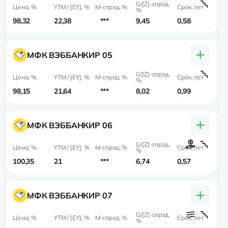
98,32
22,38
***
9,45
0,58
0,
+
МФК ВЭББАНКИР 05
98,15
21,64
***
8,02
0,99
0,
+
МФК ВЭББАНКИР 06
100,35
21
***
6,74
0,57
0,
+
МФК ВЭББАНКИР 07