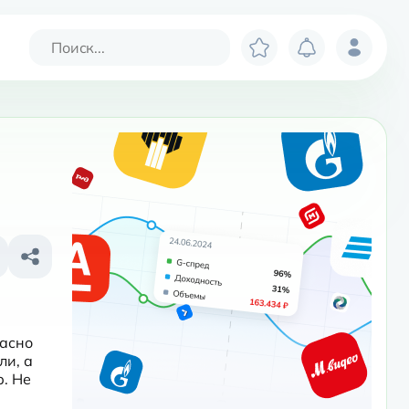
асно 
и, а 
 Не 