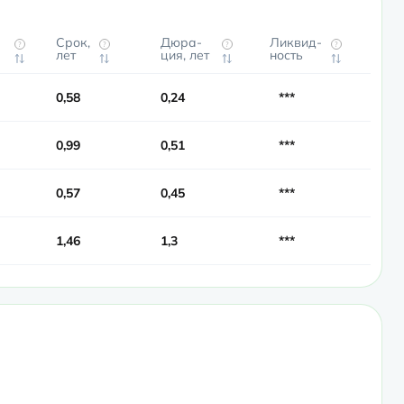
Срок,
Дюра­
Ликвид­
?
?
?
?
лет
ция, лет
ность
0,58
0,24
***
0,99
0,51
***
0,57
0,45
***
1,46
1,3
***