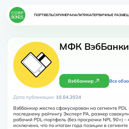
ПОРТФЕЛЬ
СКРИНЕР
АНАЛИТИКА
ПЕРВИЧНЫЕ РАЗМЕ
МФК ВэбБанкир
Вэббанкир
Все обз
Дата публикации:
10.04.2024
Вэббанкир жестко сфокусирован на сегменте PDL (p
последнему рейтингу Эксперт РА, размер совокупн
рабочий PDL-портфель (без просрочки NPL 90+) – 
исключено, что по итогам года позиции в сегменте