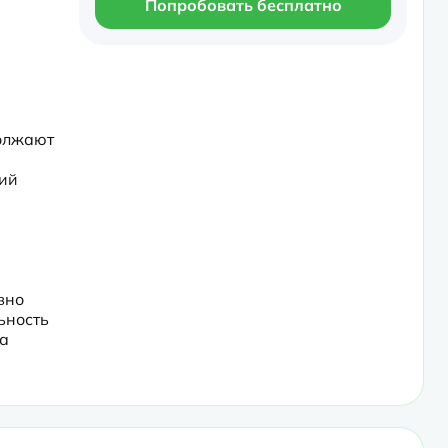
Попробовать бесплатно
олжают 
ий 
но 
ность 
а 