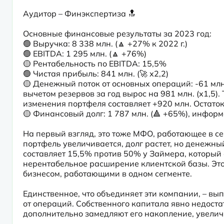
Аудитор – Финэкспертиза 🔝
Основные финансовые результаты за 2023 год:

🟢 Выручка: 8 338 млн. (🔼 +27% к 2022 г.)

🟢 EBITDA: 1 295 млн. (🔼 +76%)

🟡 Рентабельность по EBITDA: 15,5%

🟢 Чистая прибыль: 841 млн. (🚀 х2,2)

🟡 Денежный поток от основных операций: -61 млн.
вычетом резервов за год вырос на 981 млн. (х1,5)
изменения портфеля составляет +920 млн. Остаток
🟡 Финансовый долг: 1 787 млн. (🔺 +65%), информ
На первый взгляд, это тоже МФО, работающее в сег
портфель увеличивается, долг растет, но денежный
составляет 15,5% против 50% у Займера, который 
нерентабельное расширение клиентской базы. Эт
бизнесом, работающими в одном сегменте.
Единственное, что объединяет эти компании, – вы
от операций. Собственного капитала явно недоста
дополнительно замедляют его накопление, увелич