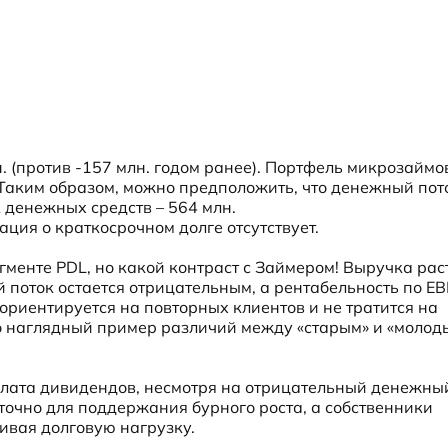
 (против -157 млн. годом ранее). Портфель микрозаймов
. Таким образом, можно предположить, что денежный пото
 денежных средств – 564 млн.

ация о краткосрочном долге отсутствует.
менте PDL, но какой контраст с Займером! Выручка расте
 поток остается отрицательным, а рентабельность по EB
ориентируется на повторных клиентов и не тратится на 
о наглядный пример различий между «старым» и «молоды
плата дивидендов, несмотря на отрицательный денежный
точно для поддержания бурного роста, а собственники 
ивая долговую нагрузку.