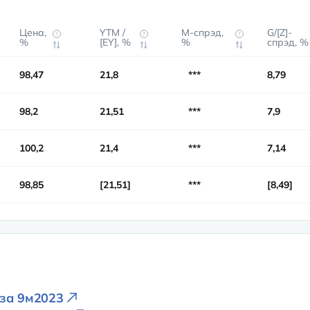
Цена,
YTM /
М-спрэд,
G/[Z]-
?
?
?
%
[EY], %
%
спрэд, %
98,47
21,8
***
8,79
98,2
21,51
***
7,9
100,2
21,4
***
7,14
98,85
21,51
***
8,49
 за 9м2023