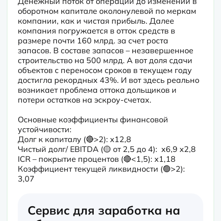
Денежный поток от операций до изменений в 
оборотном капитале околонулевой по меркам 
компании, как и чистая прибыль. Далее 
компания погружается в отток средств в 
размере почти 160 млрд. за счет роста 
запасов. В составе запасов – незавершенное 
строительство на 500 млрд. А вот доля сдачи 
объектов с переносом сроков в текущем году 
достигла рекордных 43%. И вот здесь реально 
возникает проблема оттока дольщиков и 
потери остатков на эскроу-счетах.
Основные коэффициенты финансовой 
устойчивости:

Долг к капиталу (🔴>2): х12,8

Чистый долг/ EBITDA (🟡 от 2,5 до 4):  х6,9 х2,8

ICR – покрытие процентов (🔴<1,5): х1,18

Коэффициент текущей ликвидности (🟢>2): 
3,07
Сервис для заработка на