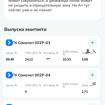
может сохраняться, а денежный поток может 
не уходить в отрицательную зону. Но А+ тут 
сейчас уже и не пахнет.
Выпуски эмитента
+
ГК Самолет 002P-03
99,49
24,12
***
10,33
3,08
1,
+
ГК Самолет 002P-04
0
2,71