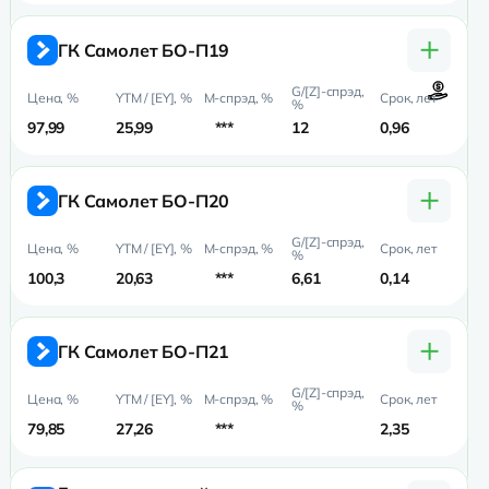
+
ГК Самолет БО-П19
97,99
25,99
***
12
0,96
0,
+
ГК Самолет БО-П20
100,3
20,63
***
6,61
0,14
0,
+
ГК Самолет БО-П21
79,85
27,26
***
2,35
1,