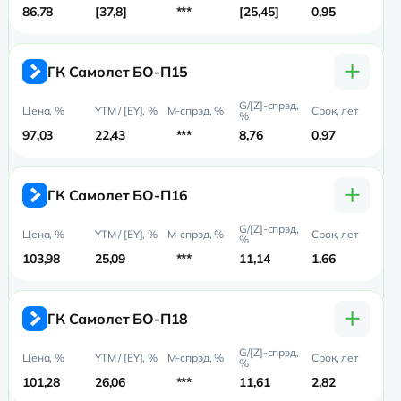
86,78
37,8
***
25,45
0,95
0,
+
ГК Самолет БО-П15
97,03
22,43
***
8,76
0,97
0,9
+
ГК Самолет БО-П16
103,98
25,09
***
11,14
1,66
1,
+
ГК Самолет БО-П18
101,28
26,06
***
11,61
2,82
2,