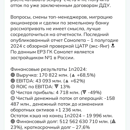
отток по уже заключенным договорам ДДУ.
Вопросы, смены топ-менеджеров, миграцию 
акционеров и сделки по земельному банку 
рассматривать не имеет смысла, лучше 
сосредоточиться на отчетности. Последний 
опубликованный отчет Самолета – 1 полугодие 
2024 с обзорной проверкой ЦАТР (экс-Янг) 🔝 
По данным ЕРЗ ГК Самолет является 
застройщиком №1 в России.
Финансовые результаты 1п2024:

🟢 Выручка: 170 822 млн. (🔼 +68,5%)

🟢 EBITDA: 43 093 млн. (🔼 +62%)

🟡 ROIC по EBITDA: 🔻 13%

🟡 Чистая прибыль: 4 718 млн. (🔻 -49%)

🟡 Чистый денежный поток от операций: -158 
487 млн., денежный поток до изменения 
оборотных активов +1 236 млн.

Остаток кэша на конец 1п2024 – 19 996 млн.

🟢 Финансовый долг: 512 562 630 710 млн. (🔺 
23%), краткосрочный долг – 27,6%
