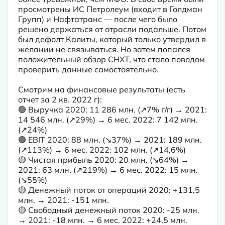
просмотрены ИС Петролеум (входит в Голдман 
Групп) и Нафтатранс — после чего было 
решено держаться от отрасли подальше. Потом 
был дефолт Калиты, который только утвердил в 
желании не связываться. Но затем попался 
положительный обзор СНХТ, что стало поводом 
проверить данные самостоятельно.
Смотрим на финансовые результаты (есть 
отчет за 2 кв. 2022 г):

🟢 Выручка 2020: 11 286 млн. (↗️7% г/г) → 2021: 
14 546 млн. (↗️29%) → 6 мес. 2022: 7 142 млн. 
(↗️24%)

🟢 EBIT 2020: 88 млн. (↘️37%) → 2021: 189 млн. 
(↗️113%) → 6 мес. 2022: 102 млн. (↗️14,6%)

🟡 Чистая прибыль 2020: 20 млн. (↘️64%) → 
2021: 63 млн. (↗️219%) → 6 мес. 2022: 15 млн. 
(↘️55%)

🟡 Денежный поток от операций 2020: +131,5 
млн. → 2021: -151 млн.

🟡 Свободный денежный поток 2020: -25 млн. 
→ 2021: -18 млн. → 6 мес. 2022: +24,5 млн.
