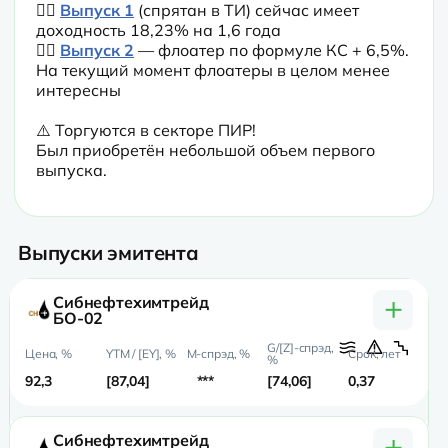
👉🏼 
Выпуск 1
 (спрятан в ТИ) сейчас имеет 
доходность 18,23% на 1,6 года

👉🏼 
Выпуск 2
 — флоатер по формуле КС + 6,5%. 
На текущий момент флоатеры в целом менее 
интересны
⚠️ Торгуются в секторе ПИР!

Был приобретён небольшой объем первого 
выпуска.
Выпуски эмитента
+
Сибнефтехимтрейд
БО-02
92,3
87,04
***
74,06
0,37
0,
+
Сибнефтехимтрейд