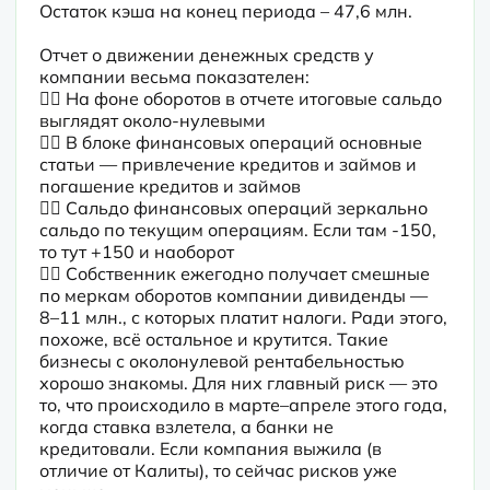
Остаток кэша на конец периода – 47,6 млн.
Отчет о движении денежных средств у 
компании весьма показателен:

👉🏼 На фоне оборотов в отчете итоговые сальдо 
выглядят около-нулевыми

👉🏼 В блоке финансовых операций основные 
статьи — привлечение кредитов и займов и 
погашение кредитов и займов

👉🏼 Сальдо финансовых операций зеркально 
сальдо по текущим операциям. Если там -150, 
то тут +150 и наоборот

👉🏼 Собственник ежегодно получает смешные 
по меркам оборотов компании дивиденды — 
8–11 млн., с которых платит налоги. Ради этого, 
похоже, всё остальное и крутится. Такие 
бизнесы с околонулевой рентабельностью 
хорошо знакомы. Для них главный риск — это 
то, что происходило в марте–апреле этого года, 
когда ставка взлетела, а банки не 
кредитовали. Если компания выжила (в 
отличие от Калиты), то сейчас рисков уже 