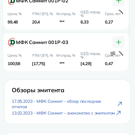
МФК Саммит 001Р-02
99,48
20,4
***
6,33
0,27
0,
+
МФК Саммит 001Р-03
100,58
17,75
***
4,29
0,47
0,
Обзоры эмитента
17.05.2023 - МФК Саммит – обзор последних
отчетов
13.02.2023 - МФК Саммит – знакомство с эмитентом