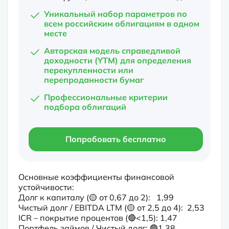
Уникальный набор параметров по
всем российским облигациям в одном
месте
Авторская модель справедливой
доходности (YTM) для определения
перекупленности или
перепроданности бумаг
Профессиональные критерии
подбора облигаций
Попробовать бесплатно
Основные коэффициенты финансовой 
устойчивости:

Долг к капиталу (🟡 от 0,67 до 2):   1,99

Чистый долг / EBITDA LTM (🟡 от 2,5 до 4):  2,53

ICR – покрытие процентов (🔴<1,5): 1,47

Портфель займов / Чистый долг: 🟢1,38