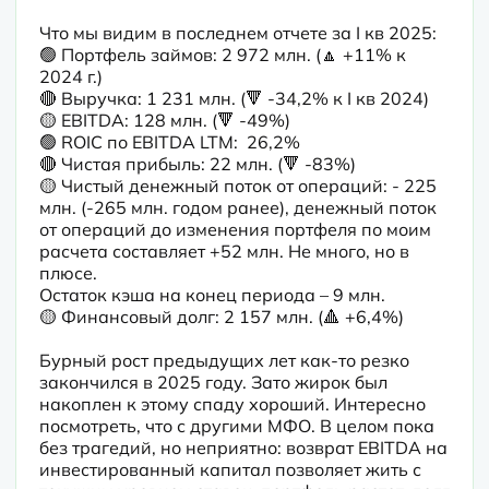
Что мы видим в последнем отчете за I кв 2025:

🟢 Портфель займов: 2 972 млн. (🔼 +11% к 
2024 г.)

🔴 Выручка: 1 231 млн. (🔻 -34,2% к I кв 2024) 

🟡 EBITDA: 128 млн. (🔻 -49%)

🟢 ROIC по EBITDA LTM:  26,2%

🔴 Чистая прибыль: 22 млн. (🔻 -83%)

🟡 Чистый денежный поток от операций: - 225 
млн. (-265 млн. годом ранее), денежный поток 
от операций до изменения портфеля по моим 
расчета составляет +52 млн. Не много, но в 
плюсе.

Остаток кэша на конец периода – 9 млн.

🟡 Финансовый долг: 2 157 млн. (🔺 +6,4%)
Бурный рост предыдущих лет как-то резко 
закончился в 2025 году. Зато жирок был 
накоплен к этому спаду хороший. Интересно 
посмотреть, что с другими МФО. В целом пока 
без трагедий, но неприятно: возврат EBITDA на 
инвестированный капитал позволяет жить с 