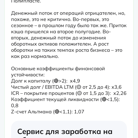
Полипласте.
Денежный поток от операций отрицателен, но, 
похоже, это не критично. Во-первых, это 
сезонное – в прошлом году было так же. Приток 
кэша пришелся на второе полугодие. Во-
вторых, денежный поток до изменения 
оборотных активов положителен. А рост 
оборотки на таких темпах роста бизнеса – это 
как раз нормально.
Основные коэффициенты финансовой 
устойчивости:

Долг к капиталу (🔴>2):  х4,9

Чистый долг / EBITDA LTM (🟡 от 2,5 до 4): х3,6

ICR – покрытие процентов (🟡 от 1,5 до 3):  х2,26

Коэффициент текущей ликвидности (🔴<1,5): 
0,8

Z-счет Альтмана (🔴<1,1): 1,07
Сервис для заработка на