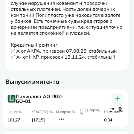
случае нарушения ковенант и просрочки 
отдельных платежей. Часть долей дочерних 
компаний Полипласта уже находится в залоге 
у банков. Есть точечные суды кредиторов с 
дочерними предприятиями, т.е. ситуация точно 
не является спокойной и гладкой.
Кредитный рейтинг:

✅ A от АКРА, присвоен 07.08.25, стабильный

✅ A- от НКР, присвоен 13.11.24, стабильный
Выпуски эмитента
+
Полипласт АО П02-
БО-01
101,27
17,15
***
0,34
0,