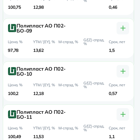
100,75
12,98
0,46
0,
+
Полипласт АО П02-
БО-09
97,78
13,62
1,5
1,
+
Полипласт АО П02-
БО-10
100,2
12,18
0,57
0,
+
Полипласт АО П02-
БО-11
100,49
11,53
1,1
1,