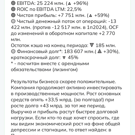
🟢 EBITDA: 25 224 млн. (🔼 +96%)

🟢 ROIC по EBITDA LTM: 22,5%

🟢 Чистая прибыль: +7 751 млн. (🔼 +59%)

🟡 Чистый денежный поток от операций: -13 
422 млн. (против -12 517 млн. в 1п2024), OCF 
до изменений в оборотном капитале +2 770 
млн.

Остаток кэша на конец периода: 🔻 185 млн.

🟡 Финансовый долг*: 183 607 млн.( 🔺 +30%), 
краткосрочный долг: 🔽 45%

* - посчитан вместе с арендными 
обязательствами (лизингом)

Результаты бизнеса скорее положительные. 
Компания продолжает активно инвестировать 
в производственные мощности. Рост основных 
средств опять +33,5 млрд. (за полгода!) при 
росте долга +43 млрд. за тот же период. 
Выручка и прибыль растут быстрее долговой 
нагрузки. Если кто-то еще хочет спросить, где 
мы видим экономический рост на фоне общей 
депрессии и стагнации, то ответ найден: в 