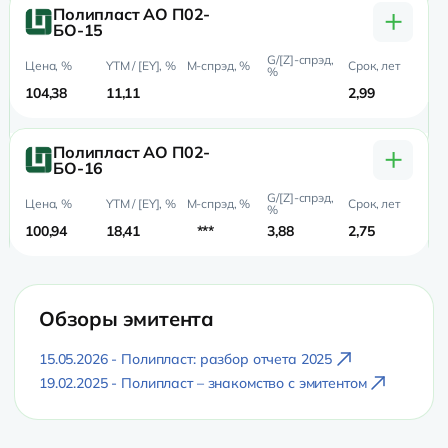
+
Полипласт АО П02-
БО-15
104,38
11,11
2,99
2,
+
Полипласт АО П02-
БО-16
100,94
18,41
***
3,88
2,75
2,
Обзоры эмитента
15.05.2026 - Полипласт: разбор отчета 2025
19.02.2025 - Полипласт – знакомство с эмитентом