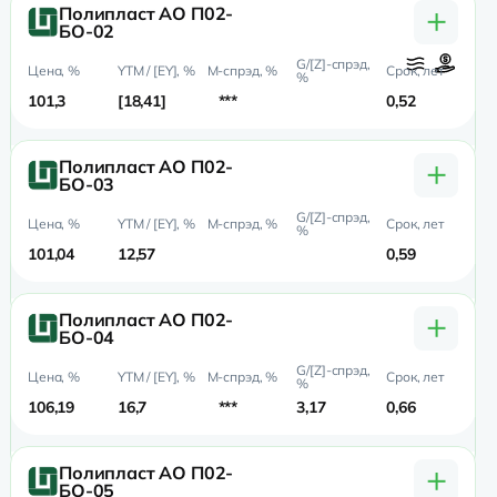
+
Полипласт АО П02-
БО-02
101,3
18,41
***
0,52
0,
+
Полипласт АО П02-
БО-03
101,04
12,57
0,59
0,
+
Полипласт АО П02-
БО-04
106,19
16,7
***
3,17
0,66
0,
+
Полипласт АО П02-
БО-05