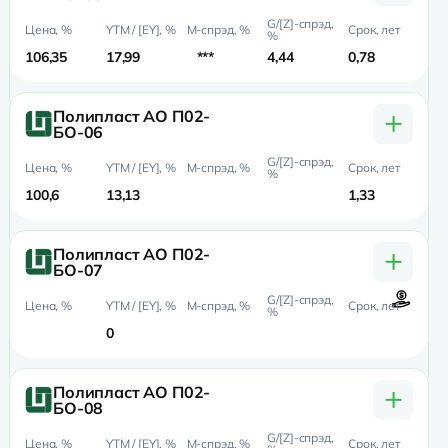
106,35
17,99
***
4,44
0,78
0,
+
Полипласт АО П02-
БО-06
100,6
13,13
1,33
1,
+
Полипласт АО П02-
БО-07
0
+
Полипласт АО П02-
БО-08