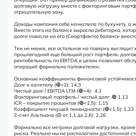
долговую нагрузку вместе с факторинговым портфе
отрицательную зону.
Доходы компания себе начислила по бухучету, а ж
Вместо этого на балансе выросла дебиторка, кото
долги повисли на его (Смартфакта) балансе вмест
Тем не менее, все остальное на поверку выглядит
прошлогодний еще больший рост портфеля, долго
рентабельность по EBITDA в целом позволяет обсл
операций формально положителен.
Основные коэффициенты финансовой устойчивости
Долг к капиталу (🔴>2): 14,3

Чистый долг / EBITDA LTM (🔴>4):  4,1

Факторинговый портфель / чистый долг: 🟢 1,13

ICR – покрытие процентов (🔴<1,5): 1,15

Коэффициент текущей ликвидности: (🔴<1,5): 1,23

Z-счет Альтмана (🟡 от 1,1 до 2,6): 2,26
Формально все метрики долговой нагрузки, кроме
риска. Реально мы не располагаем достаточной с