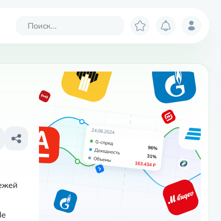
ежей 
e 