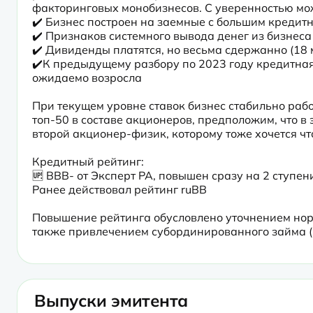
факторинговых монобизнесов. С уверенностью мож
✔️ Бизнес построен на заемные с большим кредитн
✔️ Признаков системного вывода денег из бизнеса я
✔️ Дивиденды платятся, но весьма сдержанно (18 мл
✔️К предыдущему разбору по 2023 году кредитная 
ожидаемо возросла
При текущем уровне ставок бизнес стабильно рабо
топ-50 в составе акционеров, предположим, что в 
второй акционер-физик, которому тоже хочется чт
Кредитный рейтинг:

🆙 BBB- от Эксперт РА, повышен сразу на 2 ступени
Ранее действовал рейтинг ruBB
Повышение рейтинга обусловлено уточнением нормат
также привлечением субординированного займа (в
Выпуски эмитента