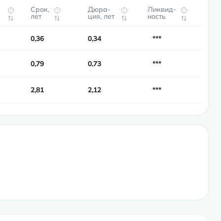
Срок,
Дюра­
Ликвид­
?
?
?
?
лет
ция, лет
ность
0,36
0,34
***
0,79
0,73
***
2,81
2,12
***