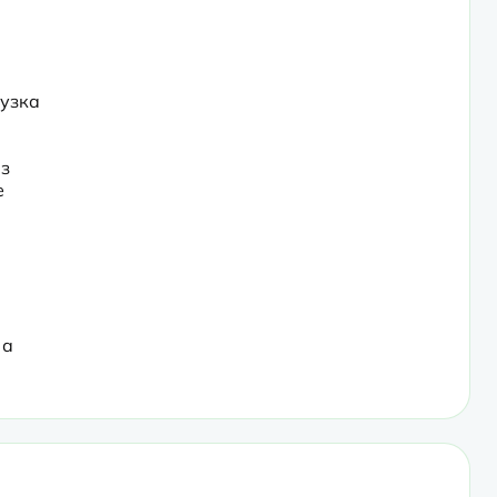
узка 
з 
 
а 