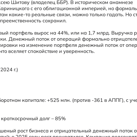
ею Шитову (владелец ББР). В историческом анамнезе 
риницкого с его облигационной империей, но формальн
ам какие-то реальные связи, можно только гадать. Но ст
преемственность сохранил.
ый портфель вырос на 44%, или на 1,7 млрд. Выручка ра
ски. Денежный поток от операций формально отрицателен
ектировки на изменение портфеля денежный поток от опер
что вселяет спокойствие и уверенность.
024 г.)

ротном капитале: +525 млн. (против -361 в АППГ), с уче
), краткосрочный долг – 85%
ешеный рост бизнеса и отрицательный денежный поток от
ий: в 2025 году рост прекратился. Компания подсократ