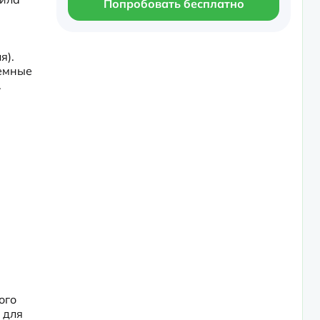
Попробовать бесплатно
). 
емные 
.
го 
для 