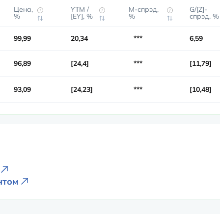
Цена,
YTM /
М-спрэд,
G/[Z]-
?
?
?
%
[EY], %
%
спрэд, %
99,99
20,34
***
6,59
96,89
24,4
***
11,79
93,09
24,23
***
10,48
ентом