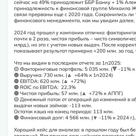
сейчас на 49% принадлежит ББР Банку + 1% Алекс
принадлежность к финансовой группе Михаила Жа
связи прерваны еще с 2020 года. Сохранились ли т
финансового менеджмента, как мы увидим далее, 
2024 год прошел у компании отлично: факторингов
почти в 2 раза, чистая прибыль – чисто символиче
млрд.), но это с учетом новых выдач. После корр
показывает результат примерно +200 млн. за год, 
Что мы видим в последнем отчете за 1п2025:

🟡 Факторинговые портфель: 5 035 млн. (🔻 -11% к 2
🟢 Выручка: 730 млн. (🔼  +64% к 1п2024) 

🟢 EBITDA: 620 млн. (🔼  +72%)

🟢 ROIC по EBITDA:  22,3%

🟢 Чистая прибыль: 57 млн. (🔼  +72% к АППГ)

🟡 Денежный поток от операций до изменений в обо
выдачи новых займов: -113 млн.

Остаток кэша на конец периода: 113 млн.

🟢 Финансовый долг: 4 566 млн. (🔽 -11% к 2024 г.
Хороший кейс для анализа: в прошлом году был б
операций. Вот пример дальнейшего развития событ