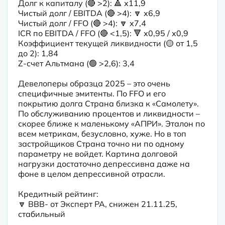
Долг к капиталу (🔴 >2): 🔺 х11,9

Чистый долг / EBITDA (🔴 >4): 🔽 х6,9

Чистый долг / FFO (🔴 >4): 🔽 х7,4

ICR по EBITDA / FFO (🔴 <1,5): 🔻 х0,95 / х0,9

Коэффициент текущей ликвидности (🟡 от 1,5 
до 2): 1,84

Z-счет Альтмана (🟢 >2,6): 3,4

Девелоперы образца 2025 – это очень 
специфичные эмитенты. По FFO и его 
покрытию долга Страна близка к «Самолету». 
По обслуживанию процентов и ликвидности – 
скорее ближе к маленькому «АПРИ». Эталон по 
всем метрикам, безусловно, хуже. Но в топ 
застройщиков Страна точно ни по одному 
параметру не войдет. Картина долговой 
нагрузки достаточно депрессивна даже на 
фоне в целом депрессивной отрасли.

Кредитный рейтинг:

🔽 BBB- от Эксперт РА, снижен 21.11.25, 
стабильный
