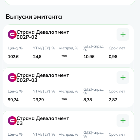
Выпуски эмитента
+
Страна Девелопмент
002Р-02
102,6
24,6
***
10,96
0,96
0,
+
Страна Девелопмент
002Р-03
99,74
23,29
***
8,78
2,87
2,
+
Страна Девелопмент
03