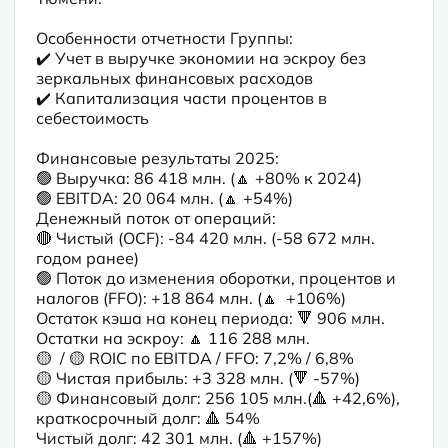
Особенности отчетности Группы:

✔️ Учет в выручке экономии на эскроу без 
зеркальных финансовых расходов 

✔️ Капитализация части процентов в 
себестоимость 
Финансовые результаты 2025:

🟢 Выручка: 86 418 млн. (🔼 +80% к 2024)

🟢 EBITDA: 20 064 млн. (🔼 +54%)

Денежный поток от операций:

🔴 Чистый (OCF): -84 420 млн. (-58 672 млн. 
годом ранее)

🟢 Поток до изменения оборотки, процентов и 
налогов (FFO): +18 864 млн. (🔼  +106%)

Остаток кэша на конец периода: 🔻 906 млн.

Остатки на эскроу: 🔼 116 288 млн.

🟡  / 🟡 ROIC по EBITDA / FFO: 7,2% / 6,8%

🟡 Чистая прибыль: +3 328 млн. (🔻 -57%)

🟡 Финансовый долг: 256 105 млн.(🔺 +42,6%), 
краткосрочный долг: 🔺 54%

Чистый долг: 42 301 млн. (🔺 +157%)
