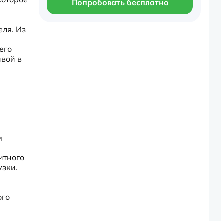
Попробовать бесплатно
я. Из 
го 
вой в 
 
тного 
зки. 
го 