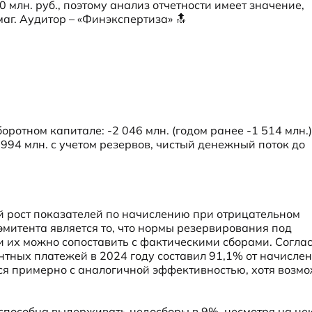
млн. руб., поэтому анализ отчетности имеет значение, 
аг. Аудитор – «Финэкспертиза» 🔝
ротном капитале: -2 046 млн. (годом ранее -1 514 млн.).
 994 млн. с учетом резервов, чистый денежный поток до 
 рост показателей по начислению при отрицательном 
итента является то, что нормы резервирования под 
 их можно сопоставить с фактическими сборами. Соглас
нтных платежей в 2024 году составил 91,1% от начислен
ся примерно с аналогичной эффективностью, хотя возмо
пособна выдерживать недосборы в 9%, несмотря на нек