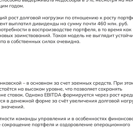
щим годом.
 рост долговой нагрузки по отношению к росту портфел
тент выплатил дивиденды на сумму почти 460 млн. руб. 
ребности в воспроизводстве портфеля, в то время как е
вых заимствований. Такая модель не выглядит устойчи
та в собственных силах очевидна.
ковской – в основном за счет заемных средств. При этом
таётся на высоком уровне, что позволяет сохранять 
не ставок. Однако EBITDA формируется через рост креди
я в денежной форме за счёт увеличения долговой нагру
 значений.
тности команды управления и в особенностях финансово
е сокращение портфеля и оздоровление операционного 