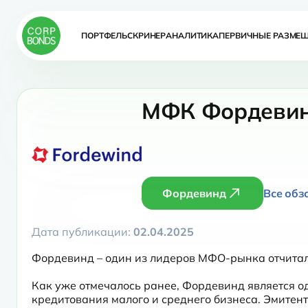
ПОРТФЕЛЬ
СКРИНЕР
АНАЛИТИКА
ПЕРВИЧНЫЕ РАЗМЕ
МФК Фордевинд
Фордевинд
Все обз
Дата публикации:
02.04.2025
Фордевинд – один из лидеров МФО-рынка отчитал
Как уже отмечалось ранее, Фордевинд является о
кредитования малого и среднего бизнеса. Эмитент