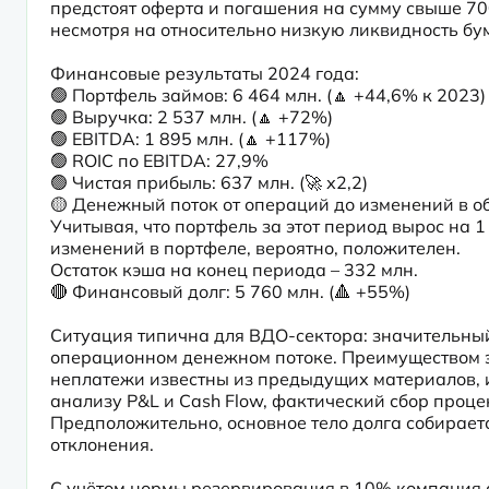
предстоят оферта и погашения на сумму свыше 700 
несмотря на относительно низкую ликвидность бум
Финансовые результаты 2024 года:

🟢 Портфель займов: 6 464 млн. (🔼 +44,6% к 2023)

🟢 Выручка: 2 537 млн. (🔼 +72%)

🟢 EBITDA: 1 895 млн. (🔼 +117%)

🟢 ROIC по EBITDA: 27,9%

🟢 Чистая прибыль: 637 млн. (🚀 х2,2)

🟡 Денежный поток от операций до изменений в обо
Учитывая, что портфель за этот период вырос на 1
изменений в портфеле, вероятно, положителен.

Остаток кэша на конец периода – 332 млн.

🔴 Финансовый долг: 5 760 млн. (🔺 +55%)
Ситуация типична для ВДО-сектора: значительный
операционном денежном потоке. Преимуществом эм
неплатежи известны из предыдущих материалов, и
анализу P&L и Cash Flow, фактический сбор проце
Предположительно, основное тело долга собирает
отклонения.
С учётом нормы резервирования в 10% компания с