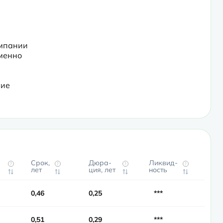
мпании 
менно 
ие 
Срок,
Дюра­
Ликвид­
?
?
?
?
лет
ция, лет
ность
0,46
0,25
***
0,51
0,29
***