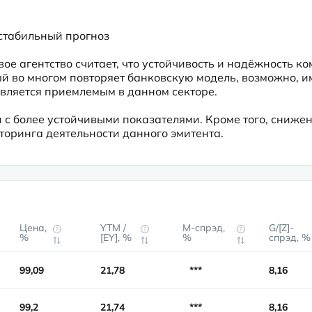
 стабильный прогноз
 агентство считает, что устойчивость и надёжность ко
й во многом повторяет банковскую модель, возможно, и
является приемлемым в данном секторе.
с более устойчивыми показателями. Кроме того, снижен
торинга деятельности данного эмитента.
Цена,
YTM /
М-спрэд,
G/[Z]-
?
?
?
%
[EY], %
%
спрэд, %
99,09
21,78
***
8,16
99,2
21,74
***
8,16