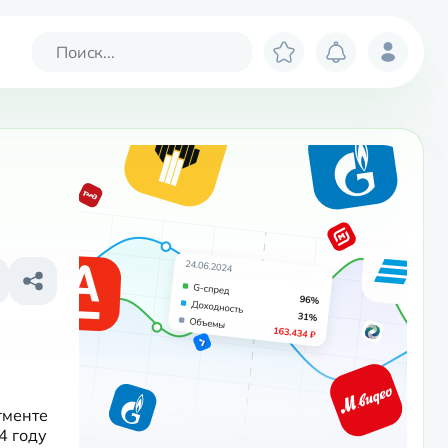
менте 
 году 