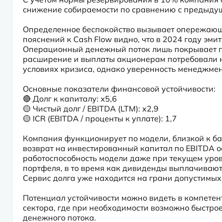
снижение собираемости по сравнению с предыду
Определенное беспокойство вызывает опережающий
пояснений к Cash Flow видно, что в 2024 году эми
Операционный денежный поток лишь покрывает пот
расширение и выплаты акционерам потребовали но
условиях кризиса, однако уверенность менеджмен
Основные показатели финансовой устойчивости:

🔴 Долг к капиталу: х5,6

🟡 Чистый долг / EBITDA (LTM): х2,9

🟡 ICR (EBITDA / проценты к уплате): 1,7
Компания функционирует по модели, близкой к бан
возврат на инвестированный капитал по EBITDA ос
работоспособность модели даже при текущем уров
портфеля, в то время как дивиденды выплачиваютс
Сервис долга уже находится на грани допустимых
Потенциал устойчивости можно видеть в компетен
сектора, где при необходимости возможно быстро
денежного потока.