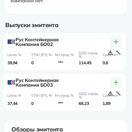
компании нет.
Выпуски эмитента
+
Рус Контейнерная
Компания БО02
39,94
0
***
114,45
0,6
0,
+
Рус Контейнерная
Компания БО03
37,44
0
***
68,23
1,89
1,
Обзоры эмитента