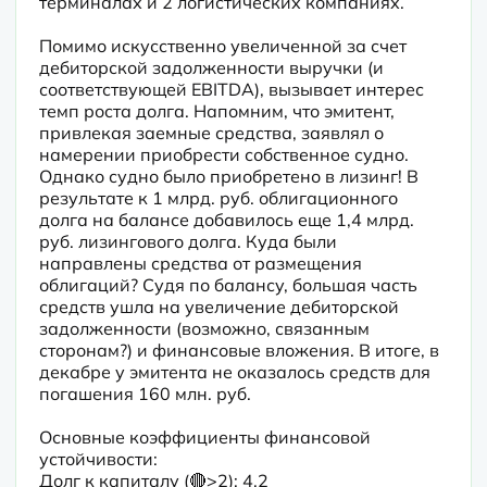
терминалах и 2 логистических компаниях.
Помимо искусственно увеличенной за счет 
дебиторской задолженности выручки (и 
соответствующей EBITDA), вызывает интерес 
темп роста долга. Напомним, что эмитент, 
привлекая заемные средства, заявлял о 
намерении приобрести собственное судно. 
Однако судно было приобретено в лизинг! В 
результате к 1 млрд. руб. облигационного 
долга на балансе добавилось еще 1,4 млрд. 
руб. лизингового долга. Куда были 
направлены средства от размещения 
облигаций? Судя по балансу, большая часть 
средств ушла на увеличение дебиторской 
задолженности (возможно, связанным 
сторонам?) и финансовые вложения. В итоге, в 
декабре у эмитента не оказалось средств для 
погашения 160 млн. руб.
Основные коэффициенты финансовой 
устойчивости:

Долг к капиталу (🔴>2): 4,2
