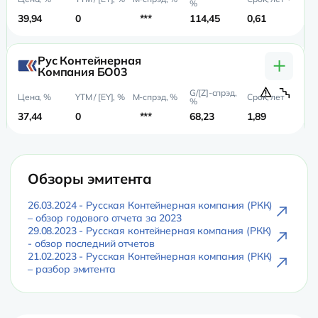
39,94
0
***
114,45
0,61
0,
+
Рус Контейнерная
Компания БО03
37,44
0
***
68,23
1,89
1,
Обзоры эмитента
26.03.2024 - Русская Контейнерная компания (РКК)
– обзор годового отчета за 2023
29.08.2023 - Русская контейнерная компания (РКК)
- обзор последний отчетов
21.02.2023 - Русская Контейнерная компания (РКК)
– разбор эмитента