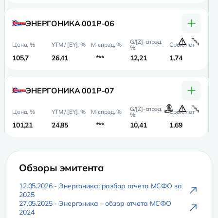
+
ЭНЕРГОНИКА 001Р-06
105,7
26,41
***
12,21
1,74
1,
+
ЭНЕРГОНИКА 001Р-07
101,21
24,85
***
10,41
1,69
1,
Обзоры эмитента
12.05.2026 - Энергоника: разбор отчета МСФО за
2025
27.05.2025 - Энергоника – обзор отчета МСФО
2024