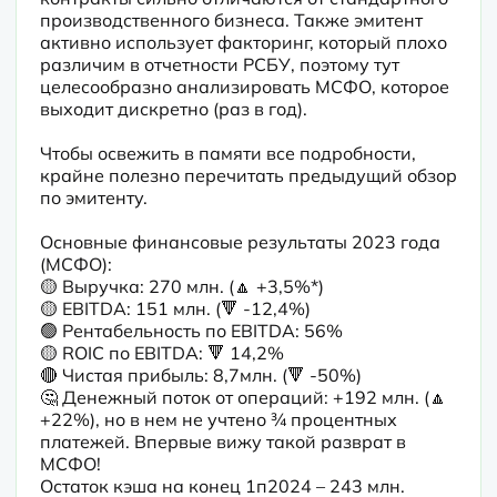
производственного бизнеса. Также эмитент 
активно использует факторинг, который плохо 
различим в отчетности РСБУ, поэтому тут 
целесообразно анализировать МСФО, которое 
выходит дискретно (раз в год).
Чтобы освежить в памяти все подробности, 
крайне полезно перечитать предыдущий обзор 
по эмитенту. 
Основные финансовые результаты 2023 года 
(МСФО):

🟡 Выручка: 270 млн. (🔼 +3,5%*) 

🟡 EBITDA: 151 млн. (🔻 -12,4%)

🟢 Рентабельность по EBITDA: 56%

🟡 ROIC по EBITDA: 🔻 14,2%

🔴 Чистая прибыль: 8,7млн. (🔻 -50%)

🤔 Денежный поток от операций: +192 млн. (🔼 
+22%), но в нем не учтено ¾ процентных 
платежей. Впервые вижу такой разврат в 
МСФО!

Остаток кэша на конец 1п2024 – 243 млн.
