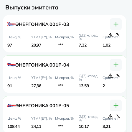
Выпуски эмитента
+
ЭНЕРГОНИКА 001Р-03
97
20,97
***
7,32
1,02
0,
+
ЭНЕРГОНИКА 001Р-04
91
27,36
***
13,59
2
1,
+
ЭНЕРГОНИКА 001Р-05
108,44
24,11
***
10,17
3,21
1,