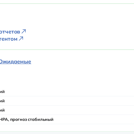
 отчетов
итентом
Ожидаемые
ий
ий
ий
 НРА, прогноз стабильный