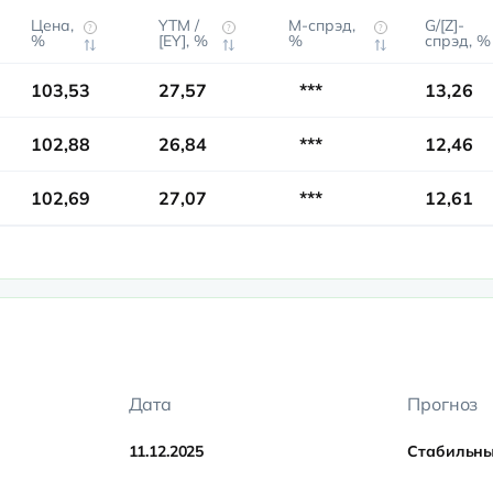
Цена,
YTM /
М-спрэд,
G/[Z]-
?
?
?
%
[EY], %
%
спрэд, %
103,53
27,57
***
13,26
102,88
26,84
***
12,46
102,69
27,07
***
12,61
Дата
Прогноз
11.12.2025
Стабильн