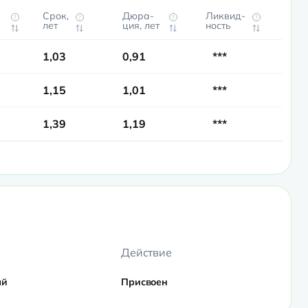
Срок,
Дюра­
Ликвид­
?
?
?
?
лет
ция, лет
ность
1,03
0,91
***
1,15
1,01
***
1,39
1,19
***
Действие
ый
Присвоен