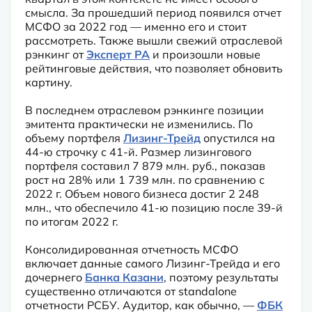
смысла. За прошедший период появился отчет 
МСФО за 2022 год — именно его и стоит 
рассмотреть. Также вышли свежий отраслевой 
рэнкинг от 
Эксперт РА
 и произошли новые 
рейтинговые действия, что позволяет обновить 
картину.
В последнем отраслевом рэнкинге позиции 
эмитента практически не изменились. По 
объему портфеля 
Лизинг-Трейд
 опустился на 
44-ю строчку с 41-й. Размер лизингового 
портфеля составил 7 879 млн. руб., показав 
рост на 28% или 1 739 млн. по сравнению с 
2022 г. Объем нового бизнеса достиг 2 248 
млн., что обеспечило 41-ю позицию после 39-й 
по итогам 2022 г.
Консолидированная отчетность МСФО 
включает данные самого Лизинг-Трейда и его 
дочернего 
Банка Казани
, поэтому результаты 
существенно отличаются от standalone 
отчетности РСБУ. Аудитор, как обычно, — 
ФБК