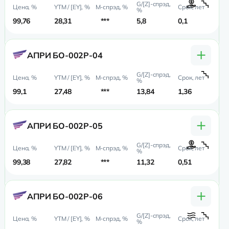
99,76
28,31
***
5,8
0,1
0,1
+
АПРИ БО-002Р-04
99,1
27,48
***
13,84
1,36
0,
+
АПРИ БО-002Р-05
99,38
27,82
***
11,32
0,51
0,
+
АПРИ БО-002Р-06