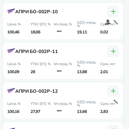
+
АПРИ БО-002Р-10
100,46
18,06
***
19,11
0,02
0,
+
АПРИ БО-002Р-11
100,09
28
***
13,88
2,01
1,
+
АПРИ БО-002Р-12
100,16
27,97
***
13,66
2,83
1,