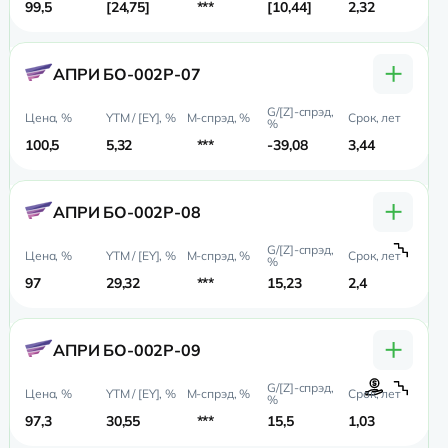
99,5
24,75
***
10,44
2,32
1,8
+
АПРИ БО-002Р-07
100,5
5,32
***
-39,08
3,44
2,
+
АПРИ БО-002Р-08
97
29,32
***
15,23
2,4
1,
+
АПРИ БО-002Р-09
97,3
30,55
***
15,5
1,03
0,