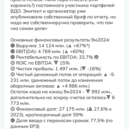
хоронить?) постоянного участника портфелей 
ВДО. Эмитент и организатор уже 
опубликовали собственный бриф по отчету, но 
надо же собственноручно проверить, что там 
«на самом деле»
Основные финансовые результаты 9м2024:

🟢 Выручка: 14 124 млн. (🔼 +67%*) 

🟢 EBIT(DA): 4 769 млн. (🔼 +60%)

🟢 Рентабельность по EBITDA: 33,7% 🙈

🟡 ROIC по EBITDA: 🔻 15%

🟡 Чистая прибыль: 1 497 млн. (🔻 -16%) 

🟡 Чистый денежный поток от операций: 🔼 -5 
231 млн. (денежный поток до изменения 
оборотных активов: 🔼 +4 986 млн.)

Остаток кэша на конец 9м2024 – 🔻 992 млн., 
дополнительно на эскроу-счетах осталось🔻 6 
773 млн.

🟡 Финансовый долг: 27 175 млн. (🔺 27,6% к 
2023), краткосрочный долг 59% 

🔴 Доля ввода с переносом сроков: 77,5% (по 
данным ЕРЗ)
