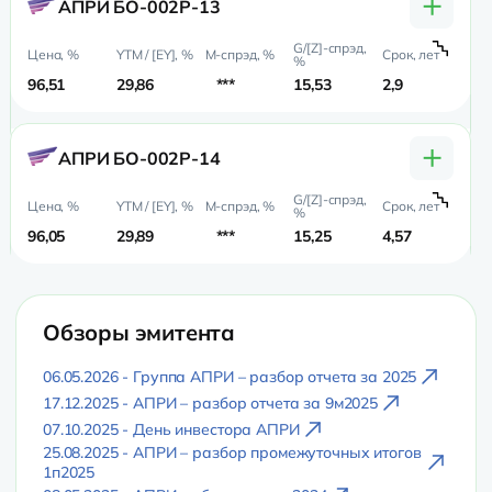
+
АПРИ БО-002Р-13
96,51
29,86
***
15,53
2,9
1,
+
АПРИ БО-002Р-14
96,05
29,89
***
15,25
4,57
2,
Обзоры эмитента
06.05.2026 - Группа АПРИ – разбор отчета за 2025
17.12.2025 - АПРИ – разбор отчета за 9м2025
07.10.2025 - День инвестора АПРИ
25.08.2025 - АПРИ – разбор промежуточных итогов
1п2025