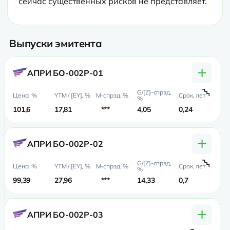
сейчас существенных рисков не представляет.
Выпуски эмитента
+
АПРИ БО-002Р-01
101,6
17,81
***
4,05
0,24
0,
+
АПРИ БО-002Р-02
99,39
27,96
***
14,33
0,7
0,
+
АПРИ БО-002Р-03