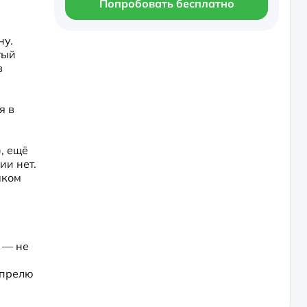
Попробовать бесплатно
у. 
ый 
 
 в 
), ещё 
и нет. 
ком 
— не 
прелю 