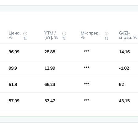
Цена,
YTM /
М-спрэд,
G/[Z]-
?
?
?
%
[EY], %
%
спрэд, %
96,99
28,88
***
14,16
99,9
12,99
***
-1,02
51,8
66,23
***
52
57,99
57,47
***
43,15