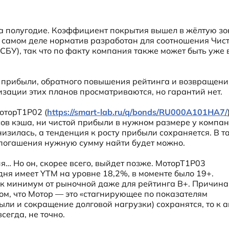
за полугодие. Коэффициент покрытия вышел в жёлтую зон
На самом деле норматив разработан для соотношения Чист
СБУ), так что по факту компания также может быть уже в
 прибыли, обратного повышения рейтинга и возвращения
зации этих планов просматриваются, но гарантий нет.
оторТ1Р02 (
https://smart-lab.ru/q/bonds/RU000A101HA7/
сов кэша, ни чистой прибыли в нужном размере у компани
низилась, а тенденция к росту прибыли сохраняется. В та
ы погашения нужную сумму найти будет можно.
… Но он, скорее всего, выйдет позже. МоторТ1Р03 
одня имеет YTM на уровне 18,2%, в моменте было 19+. 
ак минимум от рыночной даже для рейтинга B+. Причина 
ом, что Мотор — это «стагнирующее по показателям 
ыли и сокращение долговой нагрузки) сохранятся, то к а
всегда, не точно.