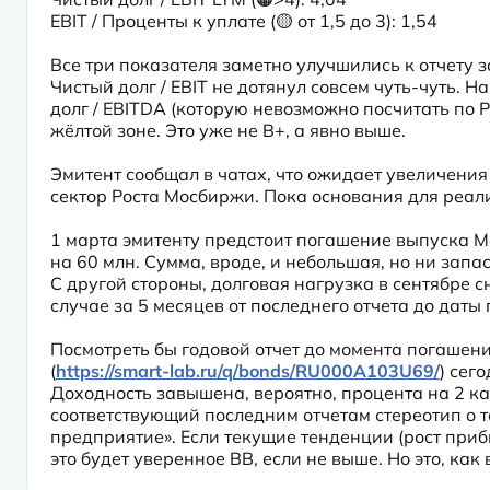
EBIT / Проценты к уплате (🟡 от 1,5 до 3): 1,54
Все три показателя заметно улучшились к отчету 
Чистый долг / EBIT не дотянул совсем чуть-чуть. 
долг / EBITDA (которую невозможно посчитать по Р
жёлтой зоне. Это уже не B+, а явно выше.
Эмитент сообщал в чатах, что ожидает увеличения
сектор Роста Мосбиржи. Пока основания для реали
1 марта эмитенту предстоит погашение выпуска М
на 60 млн. Сумма, вроде, и небольшая, но ни запа
С другой стороны, долговая нагрузка в сентябре с
случае за 5 месяцев от последнего отчета до дат
Посмотреть бы годовой отчет до момента погашения
(
https://smart-lab.ru/q/bonds/RU000A103U69/
) сег
Доходность завышена, вероятно, процента на 2 к
соответствующий последним отчетам стереотип о т
предприятие». Если текущие тенденции (рост приб
это будет уверенное BB, если не выше. Но это, как 