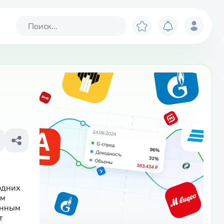
одних 
м 
нным 
 