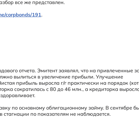
азбор все же представлен.
.me/corpbonds/191
.
дового отчета. Эмитент заявлял, что на привлеченные з
лжно вылиться в увеличение прибыли. Улучшение 
истая прибыль выросла г/г практически на порядок (хотя
орка сократилась с 80 до 46 млн., а кредиторка выросла
оздоравливает.
авку по основному облигационному займу. В сентябре бы
 стагнации по показателям не наблюдается.