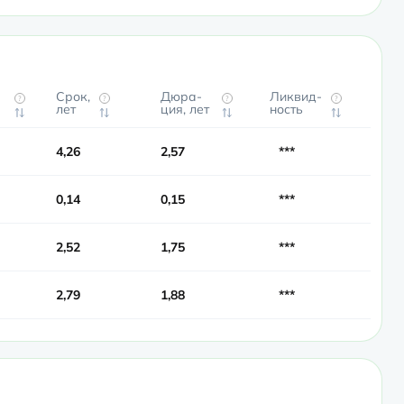
Срок,
Дюра­
Ликвид­
?
?
?
?
лет
ция, лет
ность
4,26
2,57
***
0,14
0,15
***
2,52
1,75
***
2,79
1,88
***