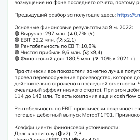
возмущение на фоне последнего отчета, поэтому р
Предыдущий разбор за полугодие здесь: 
https://t
Основные финансовые результаты за 9 м. 2022:

🟢 Выручка: 297 млн. (🔼0,7% г/г)

🟢 EBIT 32,2 млн. (🚀 х2,1)

🟢 Рентабельность по EBIT: 10,8%

🟢 Чистая прибыль 9,6 млн. (🚀 х9,4)

🟢 Финансовый долг 180,5 млн. (🔽 10% к 2021 г.)
Практически все показатели заметно лучше полуго
провел перевооружение производства, которое до
действительно отражено в последней отчетности. Ч
очевидный эффект низкого старта). При этом дебит
114 до 142 млн. То есть компания еще и cash flow 
Рентабельность по EBIT практически покрывает ст
погашен дебютный выпуск МоторТ1Р01. Признаков
Коэффициенты финансовой устойчивости:

Долг к капиталу (🔴>2):  2,3

Чистый долг / EBIT LTM (🟠>4): 4,04
