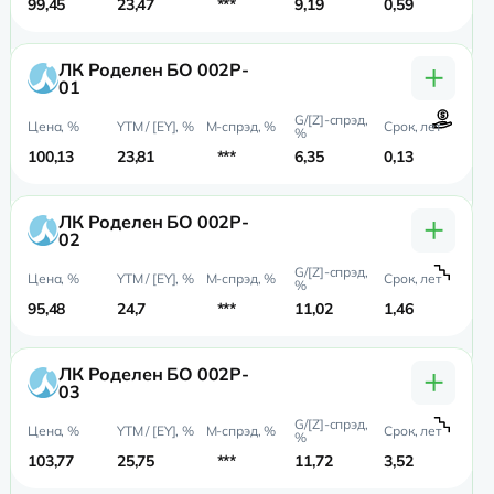
99,45
23,47
***
9,19
0,59
0,
+
ЛК Роделен БО 002P-
01
100,13
23,81
***
6,35
0,13
0,
+
ЛК Роделен БО 002P-
02
95,48
24,7
***
11,02
1,46
0,7
+
ЛК Роделен БО 002P-
03
103,77
25,75
***
11,72
3,52
1,