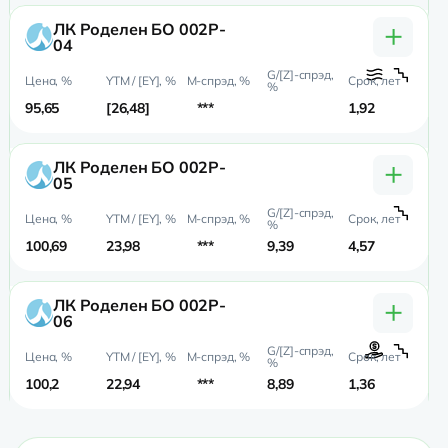
+
ЛК Роделен БО 002P-
04
95,65
26,48
***
1,92
1,6
+
ЛК Роделен БО 002P-
05
100,69
23,98
***
9,39
4,57
2,
+
ЛК Роделен БО 002P-
06
100,2
22,94
***
8,89
1,36
1,