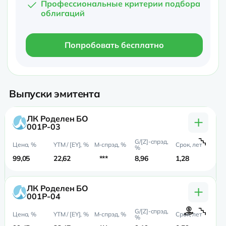
Профессиональные критерии подбора
облигаций
Попробовать бесплатно
Выпуски эмитента
+
ЛК Роделен БО
001Р-03
99,05
22,62
***
8,96
1,28
0,
+
ЛК Роделен БО
001Р-04