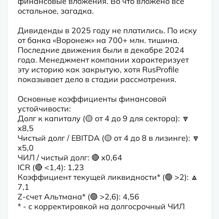
финансовые вложения. Во что вложено все 
остальное, загадка. 

Дивиденды в 2025 году не платились. По иску 
от банка «Воронеж» на 700+ млн. тишина. 
Последние движения были в декабре 2024 
года. Менеджмент компании характеризует 
эту историю как закрытую, хотя RusProfile 
показывает дело в стадии рассмотрения.

Основные коэффициенты финансовой 
устойчивости:

Долг к капиталу (🟡 от 4 до 9 для сектора): 🔽 
х8,5

Чистый долг / EBITDA (🟡 от 4 до 8 в лизинге): 🔽 
х5,0

ЧИЛ / чистый долг: 🔴 х0,64

ICR (🔴 <1,4): 1,23

Коэффициент текущей ликвидности* (🟢 >2): 🔼 
7,1

Z-счет Альтмана* (🟢 >2,6): 4,56

* - с корректировкой на долгосрочный ЧИЛ
