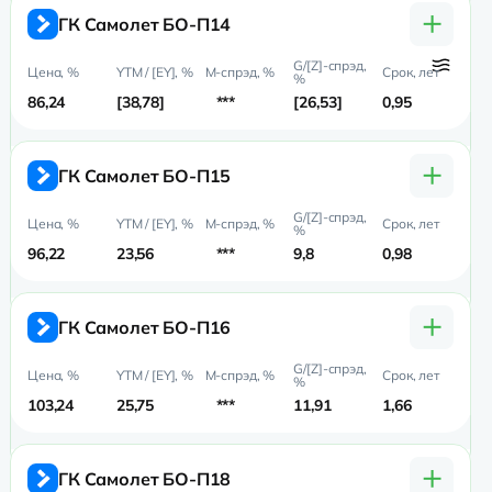
+
ГК Самолет БО-П14
86,24
38,78
***
26,53
0,95
0,
+
ГК Самолет БО-П15
96,22
23,56
***
9,8
0,98
0,9
+
ГК Самолет БО-П16
103,24
25,75
***
11,91
1,66
1,
+
ГК Самолет БО-П18