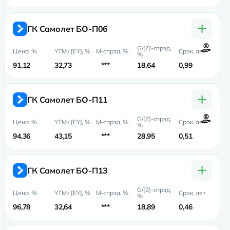
+
ГК Самолет БО-П06
91,12
32,73
***
18,64
0,99
0,
+
ГК Самолет БО-П11
94,36
43,15
***
28,95
0,51
0,
+
ГК Самолет БО-П13
96,78
32,64
***
18,89
0,46
0,