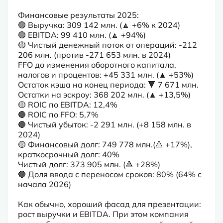
Финансовые результаты 2025:

🟢 Выручка: 309 142 млн. (🔼 +6% к 2024)

🟢 EBITDA: 99 410 млн. (🔼 +94%)

🟡 Чистый денежный поток от операций: -212 
206 млн. (против -271 653 млн. в 2024)

FFO до изменения оборотного капитала, 
налогов и процентов: +45 331 млн. (🔼 +53%)

Остаток кэша на конец периода: 🔻 7 671 млн.

Остатки на эскроу: 368 202 млн. (🔼 +13,5%)

🟡 ROIC по EBITDA: 12,4%

🔴 ROIC по FFO: 5,7%

🔴 Чистый убыток: -2 291 млн. (+8 158 млн. в 
2024)

🟡 Финансовый долг: 749 778 млн.(🔺 +17%), 
краткосрочный долг: 40%

Чистый долг: 373 905 млн. (🔺 +28%)

🔴 Доля ввода с переносом сроков: 80% (64% с 
начала 2026) 

Как обычно, хороший фасад для презентации: 
рост выручки и EBITDA. При этом компания 