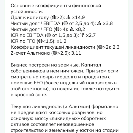
Основные коэффициенты финансовой 
устойчивости:

Долг к капиталу (🔴>2): 🔺 х14,9

Чистый долг / EBITDA (🟡 от 2,5 до 4): 🔺 х3,8

Чистый долг / FFO (🔴>4): 🔺 х8,2

ICR по EBITDA (🟡 от 1,5 до 3): 🔻 х2,7

ICR по FFO (🔴<1,5): х1,2

Коэффициент текущей ликвидности (🟢>2): 2,3

Z-счет Альтмана (🟢>2,6): 3,11

Бизнес построен на заемные. Капитал 
собственников в нем ничтожен. При этом если 
смотреть на покрытие долга и процентов с 
помощью FFO (более надежный показатель в 
этой отчетности), то покрытие также находится 
в красной зоне.

Текущая ликвидность (и Альтман) формально 
не предвещают кассовых разрывов, но 
основную массу «ликвидных» оборотных 
активов составляет незавершенное 
строительство и земельные участки на стадии 