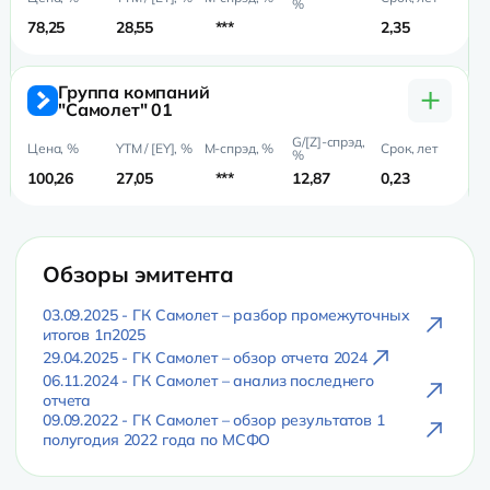
78,25
28,55
***
2,35
1,
+
Группа компаний
"Самолет" 01
100,26
27,05
***
12,87
0,23
0,
Обзоры эмитента
03.09.2025 - ГК Самолет – разбор промежуточных
итогов 1п2025
29.04.2025 - ГК Самолет – обзор отчета 2024
06.11.2024 - ГК Самолет – анализ последнего
отчета
09.09.2022 - ГК Самолет – обзор результатов 1
полугодия 2022 года по МСФО