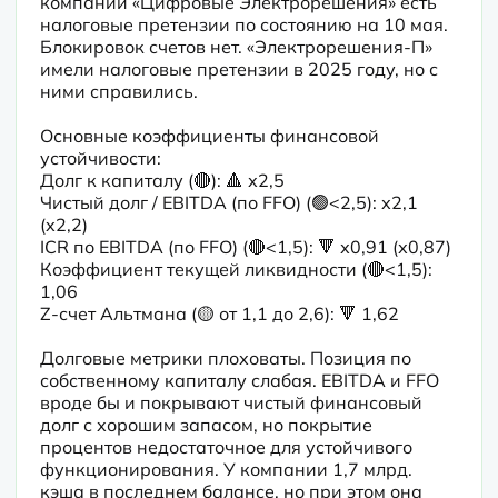
компаний «Цифровые Электрорешения» есть 
налоговые претензии по состоянию на 10 мая. 
Блокировок счетов нет. «Электрорешения-П» 
имели налоговые претензии в 2025 году, но с 
ними справились.
Основные коэффициенты финансовой 
устойчивости:

Долг к капиталу (🔴): 🔺 х2,5

Чистый долг / EBITDA (по FFO) (🟢<2,5): х2,1 
(х2,2)

ICR по EBITDA (по FFO) (🔴<1,5): 🔻 х0,91 (х0,87)

Коэффициент текущей ликвидности (🔴<1,5): 
1,06

Z-счет Альтмана (🟡 от 1,1 до 2,6): 🔻 1,62
Долговые метрики плоховаты. Позиция по 
собственному капиталу слабая. EBITDA и FFO 
вроде бы и покрывают чистый финансовый 
долг с хорошим запасом, но покрытие 
процентов недостаточное для устойчивого 
функционирования. У компании 1,7 млрд. 
кэша в последнем балансе, но при этом она 