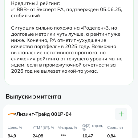
Кредитный рейтинг:

✅ BBB- от Эксперт РА, подтвержден 05.06.25, 
стабильный
Ситуация сильно похожа на «Роделен»3, но 
долговые метрики чуть лучше, а рейтинг уже 
ниже. Конечно, РА отметит «ухудшение 
качества портфеля» в 2025 году. Возможно 
выставление негативного прогноза, но 
снижения рейтинга от текущего уровня мы не 
ждем, если в промежуточной отчетности за 
Выпуски эмитента
+
Лизинг-Трейд 001P-04
94,9
24,08
***
10,47
0,84
0,