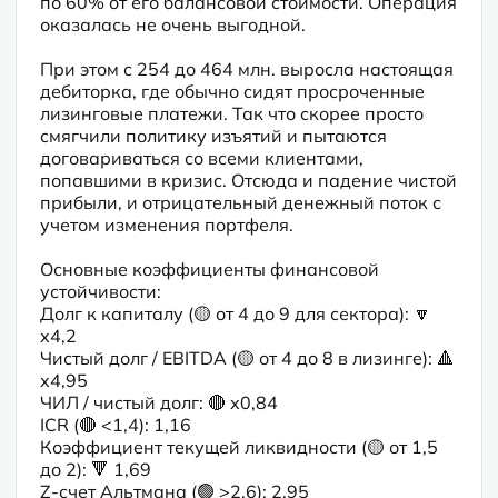
по 60% от его балансовой стоимости. Операция 
оказалась не очень выгодной.
При этом с 254 до 464 млн. выросла настоящая 
дебиторка, где обычно сидят просроченные 
лизинговые платежи. Так что скорее просто 
смягчили политику изъятий и пытаются 
договариваться со всеми клиентами, 
попавшими в кризис. Отсюда и падение чистой 
прибыли, и отрицательный денежный поток с 
учетом изменения портфеля.
Основные коэффициенты финансовой 
устойчивости:

Долг к капиталу (🟡 от 4 до 9 для сектора): 🔽 
х4,2

Чистый долг / EBITDA (🟡 от 4 до 8 в лизинге): 🔺 
х4,95

ЧИЛ / чистый долг: 🔴 х0,84

ICR (🔴 <1,4): 1,16

Коэффициент текущей ликвидности (🟡 от 1,5 
до 2): 🔻 1,69

Z-счет Альтмана (🟢 >2,6): 2,95