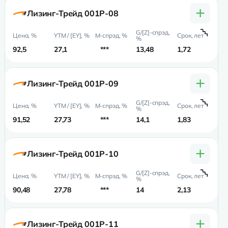
+
Лизинг-Трейд 001P-08
92,5
27,1
***
13,48
1,72
0,
+
Лизинг-Трейд 001P-09
91,52
27,73
***
14,1
1,83
0,
+
Лизинг-Трейд 001P-10
90,48
27,78
***
14
2,13
1,
+
Лизинг-Трейд 001P-11