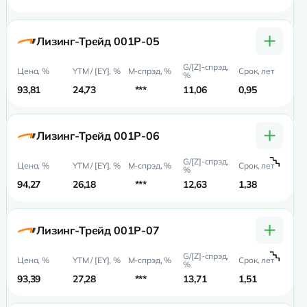
+
Лизинг-Трейд 001P-05
93,81
24,73
***
11,06
0,95
0,
+
Лизинг-Трейд 001P-06
94,27
26,18
***
12,63
1,38
0,
+
Лизинг-Трейд 001P-07
93,39
27,28
***
13,71
1,51
0,7