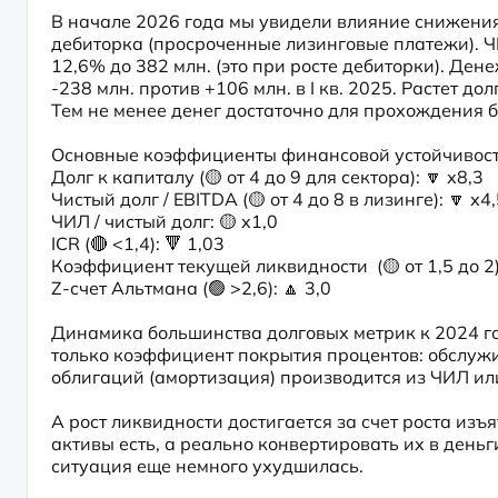
В начале 2026 года мы увидели влияние снижения 
дебиторка (просроченные лизинговые платежи). Ч
12,6% до 382 млн. (это при росте дебиторки). Ден
-238 млн. против +106 млн. в I кв. 2025. Растет д
Тем не менее денег достаточно для прохождения
Основные коэффициенты финансовой устойчивости
Долг к капиталу (🟡 от 4 до 9 для сектора): 🔽 х8,3

Чистый долг / EBITDA (🟡 от 4 до 8 в лизинге): 🔽 х4,
ЧИЛ / чистый долг: 🟡 х1,0

ICR (🔴 <1,4): 🔻 1,03

Коэффициент текущей ликвидности  (🟡 от 1,5 до 2):
Z-счет Альтмана (🟢 >2,6): 🔼 3,0
Динамика большинства долговых метрик к 2024 го
только коэффициент покрытия процентов: обслужи
облигаций (амортизация) производится из ЧИЛ ил
А рост ликвидности достигается за счет роста из
активы есть, а реально конвертировать их в деньг
ситуация еще немного ухудшилась.
