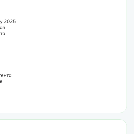
у 2025 
аз 
то 
ента 
 