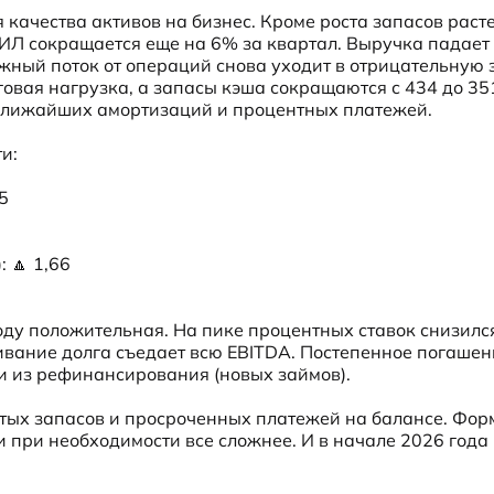
качества активов на бизнес. Кроме роста запасов расте
ИЛ сокращается еще на 6% за квартал. Выручка падает 
ежный поток от операций снова уходит в отрицательную з
олговая нагрузка, а запасы кэша сокращаются с 434 до 351
 ближайших амортизаций и процентных платежей.
:

5

 🔼 1,66

ду положительная. На пике процентных ставок снизился
вание долга съедает всю EBITDA. Постепенное погашени
и из рефинансирования (новых займов).
ъятых запасов и просроченных платежей на балансе. Фор
и при необходимости все сложнее. И в начале 2026 года 