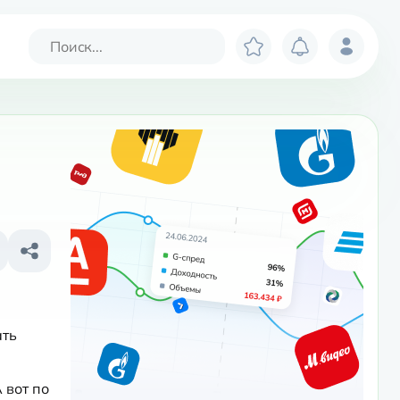
ть 
вот по 