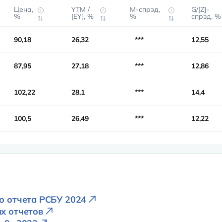
Цена,
YTM /
М-спрэд,
G/[Z]-
?
?
?
%
[EY], %
%
спрэд, %
90,18
26,32
***
12,55
87,95
27,18
***
12,86
102,22
28,1
***
14,4
100,5
26,49
***
12,22
го отчета РСБУ 2024
их отчетов