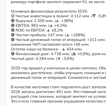
размеру портфеля эмитент сохраняет 51-ое место.

Основные финансовые результаты 2025:

🟡 Чистые инвестиции в лизинг: 4 112 млн. (🔻 -5,8% 
🟢 Выручка: 2 200 млн. (🔼  +38%)

🟢 EBITDA: 962 млн. (🔼 +4,2%)

🟢 ROIC по EBITDA: 🔼 18,2%

🟢 Чистая прибыль: 147 млн. (🔼 +168%)

🟢 Чистый денежный поток от операций: +311 млн. 
изменения ЧИЛ составляет всего +56 млн.

Остаток кэша на балансе – 🔼 434 млн.

🟢 Финансовый долг: 4 728 млн. (🔺 +0,9%), доля ко
Чистый долг: 4 294 млн. (🔽 -3,6%)
2025 год прошел у компании в целом неплохо. Объе
оказалось достаточно, чтобы улучшить позицию в о
денежный поток от операций. Снижается и чистый 
В качестве негатива стоит подсветить рост запасов. 
2026 запасы достигают 451 млн. Это главный нега
растущий сток техники, который эмитент не успев
Это и есть главный признак ухудшения качества п