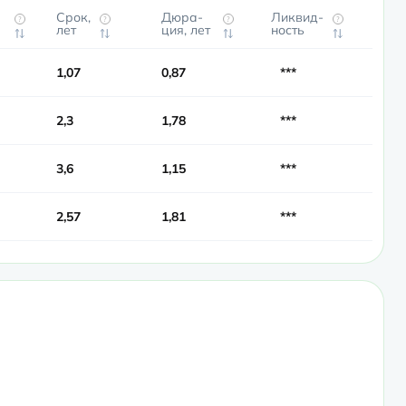
Срок,
Дюра­
Ликвид­
?
?
?
?
лет
ция, лет
ность
1,07
0,87
***
2,3
1,78
***
3,6
1,15
***
2,57
1,81
***