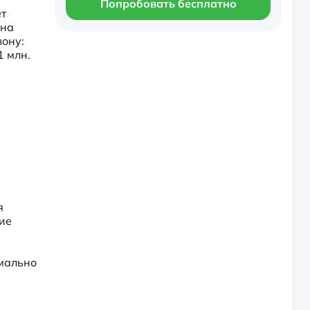
Попробовать бесплатно
т 
на 
ону: 
 млн. 
 
е 
мально 