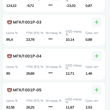
124,32
-9,72
***
-23,02
0,87
0,
+
МГКЛ 001Р-03
95,4
23,78
***
10,14
0,88
0,
+
МГКЛ 001Р-04
90
26,66
***
12,71
1,46
1,
+
МГКЛ 001Р-05
92,55
26,25
***
11,87
2,53
1,