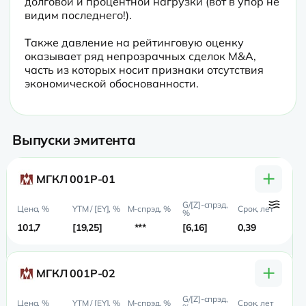
долговой и процентной нагрузки (вот в упор не 
видим последнего!).
Также давление на рейтинговую оценку 
оказывает ряд непрозрачных сделок M&A, 
часть из которых носит признаки отсутствия 
экономической обоснованности.
Выпуски эмитента
+
МГКЛ 001Р-01
101,7
19,25
***
6,16
0,39
0,
+
МГКЛ 001Р-02