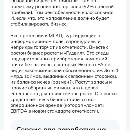
Основной бизнес по прибыли – это по-
прежнему розничная торговля (52% валовой 
прибыли). Там рентабельность колоссальная. 
И, если что, это направление должно будет 
стабилизировать бизнес.
Все претензии к МГКЛ, курсирующие в 
информационном поле, справедливы и 
неприкрыто торчат из отчетности. Вместе с 
ростом бизнес растет и «Гудвил». Это следы 
подозрительного приобретения компаний 
почти без активов, в которых Эксперт РА не 
видит «экономической обоснованности». Зато 1 
млрд. займов, выданных связанным сторонам, 
из баланса исчез (размен?). Растут запасы и 
прочие оборотные активы, что в целом 
естественно для таких темпов роста. Основных 
средств нет, весь бизнес строится на 
операционной аренде (которая «ломает» 
EBITDA в новом стандарте отчетности).
Сервис для заработка на