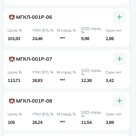
+
МГКЛ-001Р-06
101,92
24,46
***
9,98
2,86
2,
+
МГКЛ-001Р-07
113,71
26,93
***
12,38
3,42
2,
+
МГКЛ-001Р-08
105
26,24
***
11,54
3,89
2,