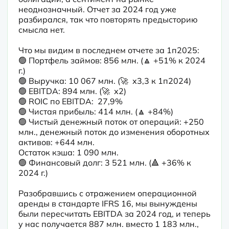
неоднозначный. Отчет за 2024 год уже 
разбирался, так что повторять предысторию 
смысла нет.
Что мы видим в последнем отчете за 1п2025:

🟢 Портфель займов: 856 млн. (🔼 +51% к 2024 
г.)

🟢 Выручка: 10 067 млн. (🚀  х3,3 к 1п2024) 

🟢 EBITDA: 894 млн. (🚀  х2)

🟢 ROIC по EBITDA:  27,9%

🟢 Чистая прибыль: 414 млн. (🔼 +84%)

🟢 Чистый денежный поток от операций: +250 
млн., денежный поток до изменения оборотных 
активов: +644 млн.

Остаток кэша: 1 090 млн.

🟢 Финансовый долг: 3 521 млн. (🔺 +36% к 
2024 г.)
Разобравшись с отражением операционной 
аренды в стандарте IFRS 16, мы вынуждены 
были пересчитать EBITDA за 2024 год, и теперь 
у нас получается 887 млн. вместо 1 183 млн., 