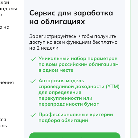
кой 
андалы 
Сервис для заработка
в…

на облигациях
 на 
Зарегистрируйтесь, чтобы получить
доступ ко всем функциям бесплатно
на 2 недели
Уникальный набор параметров
по всем российским облигациям
в одном месте
Авторская модель
нения 
справедливой доходности (YTM)
для определения
перекупленности или
перепроданности бумаг
Профессиональные критерии
ся 
подбора облигаций
ль 