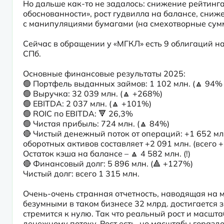
Но дальше как-то не задалось: снижение рейтинга
обоснованности», рост гудвилла на балансе, сниж
с манипуляциями бумагами (на смехотворные сум
Сейчас в обращении у «МГКЛ» есть 9 облигаций на 
СПб.

Основные финансовые результаты 2025:

🟢 Портфель выданных займов: 1 102 млн. (🔼 94% к 
🟢 Выручка: 32 039 млн. (🔼 +268%)

🟢 EBITDA: 2 037 млн. (🔼 +101%)

🟢 ROIC по EBITDA: 🔻 26,3%

🟢 Чистая прибыль: 724 млн. (🔼 84%)

🔴 Чистый денежный поток от операций: +1 652 мл
оборотных активов составляет +2 091 млн. (всего +
Остаток кэша на балансе – 🔼 4 582 млн. (!)

🔴 Финансовый долг: 5 896 млн. (🔺 +127%)

Чистый долг: всего 1 315 млн.
Очень-очень странная отчетность, наводящая на м
безумными в таком бизнесе 32 млрд. достигается з
стремится к нулю. Так что реальный рост и масшт
денежному потоку. Рост есть, но масштабы горазд