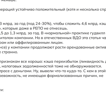
пераций устойчиво положительный (хотя и несколько спр
млрд. за год (под 24-30%), чтобы сложить 4,6 млрд. кэш
е», которые даже в РЕПО не отнесешь.

5 до 1,3 млрд. за год. В «нормальной» практике гудвилл 
алом компании. Но в отечественных ВДО эта статья ча
рам или аффилированным лицам.

ансе) у компании продолжают расти арендованные активы
е странно.
признакам все хорошо: кэша переизбыток (ликвидность 
, налоговых задолженностей тоже не обнаруживается. 
асе с деньгами. Ну, вывели что-то куда-то. С кем в этой
 тревожность, не имеющая формализованных причин, не 
:
