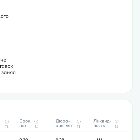
ого 
не 
авок 
занял 
Срок,
Дюра­
Ликвид­
?
?
?
?
лет
ция, лет
ность