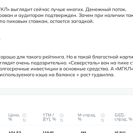
КЛ» выглядит сейчас лучше многих. Денежный поток, 
ован и аудитором подтвержден. Зачем при наличии так
о пиковым ставкам, остается загадкой.



рошо для такого рейтинга. Но в такой благостной карти
ядят очень подозрительно. «Северсталь» вон на пике ст
олгосрочные инвестиции в основные средства. А «МГКЛ» 
используемого кэша на балансе + рост гудвилла.
Цена,
YTM /
М-спрэд,
G/[Z]-
?
?
?
%
[EY], %
%
спрэд, %