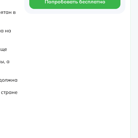
Попробовать бесплатно
ятан в 
а на 
ще 
, а 
должна 
 стране 