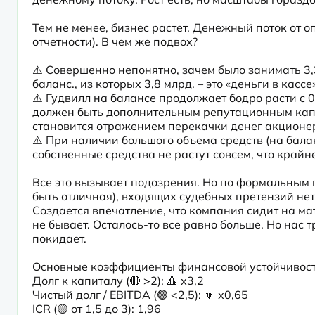
Тем не менее, бизнес растет. Денежный поток от о
отчетности). В чем же подвох?
⚠️ Совершенно непонятно, зачем было занимать 3,3 
баланс., из которых 3,8 млрд. – это «деньги в касс
⚠️ Гудвилл на балансе продолжает бодро расти с 0,
должен быть дополнительным репутационным капит
становится отражением перекачки денег акционе
⚠️ При наличии большого объема средств (на бал
собственные средства не растут совсем, что крайн
Все это вызывает подозрения. Но по формальным 
быть отличная), входящих судебных претензий нет
Создается впечатление, что компания сидит на матр
не бывает. Осталось-то все равно больше. Но нас
покидает.
Основные коэффициенты финансовой устойчивости
Долг к капиталу (🔴 >2): 🔺 х3,2

Чистый долг / EBITDA (🟢 <2,5): 🔽 х0,65

ICR (🟡 от 1,5 до 3): 1,96