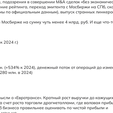
, подозрения в совершении M&A сделок «без экономичес
ение рейтинга, переход эмитента с Мосбиржи на СПб, ск
мы по официальным данным), выпуск странных линкеро
Мосбирже на сумму чуть менее 4 млрд. руб. И еще что-то
2024 г.)

н. (+534% к 2024), денежный поток от операций до изме
280 млн. в 2024)

ысли о «Евротрансе». Кратный рост выручки до кажущих
а счет роста торговли драгметаллами, где валовая прибы
аб бизнеса правильнее оценивать по чистой прибыли и 
о меньше.