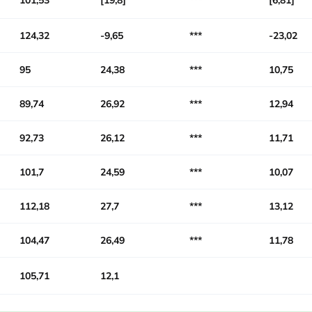
101,53
19,8
***
6,81
124,32
-9,65
***
-23,02
95
24,38
***
10,75
89,74
26,92
***
12,94
92,73
26,12
***
11,71
101,7
24,59
***
10,07
112,18
27,7
***
13,12
104,47
26,49
***
11,78
105,71
12,1